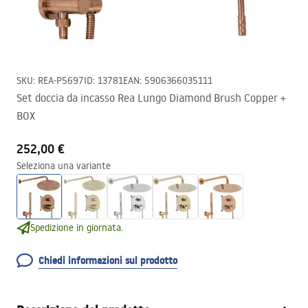
SKU
:
REA-P5697
ID
:
13781
EAN
:
5906366035111
Set doccia da incasso Rea Lungo Diamond Brush Copper +
BOX
252,00 €
Seleziona una variante
Spedizione in giornata.
Chiedi informazioni sul prodotto