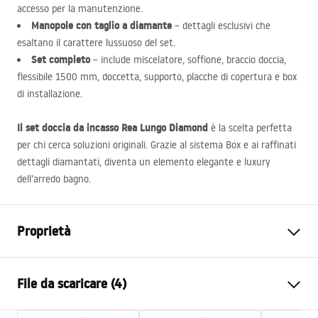
accesso per la manutenzione.
Manopole con taglio a diamante
– dettagli esclusivi che
esaltano il carattere lussuoso del set.
Set completo
– include miscelatore, soffione, braccio doccia,
flessibile 1500 mm, doccetta, supporto, placche di copertura e box
di installazione.
Il set doccia da incasso Rea Lungo Diamond
è la scelta perfetta
per chi cerca soluzioni originali. Grazie al sistema Box e ai raffinati
dettagli diamantati, diventa un elemento elegante e luxury
dell’arredo bagno.
Proprietà
Colore
Oro spazzolato
File da scaricare (4)
Materiale
Alluminio , Ottone
Tipo di rubinetto
Monocomando