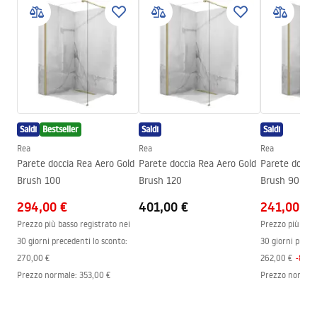
Informazioni sulla sicurezza
Metodo di installazione
Da incasso
Safety_Information_Shower_set.pdf
Regolazione dell’altezza
SÌ
Bocca vasca
No
Condizioni di garanzia
Regolazione della pressione
SÌ
Warranty_Terms_and_Conditions_Faucets_-_5.pdf
Sistema Anti-Calc
SÌ
Saldi
Bestseller
Saldi
Saldi
Tecnologia del rivestimento
PVD
Istruzioni di montaggio
Rea
Rea
Rea
Garanzia
24 mesi
shower_set.pdf
Parete doccia Rea Aero Gold
Parete doccia Rea Aero Gold
Parete doccia
Brush 100
Brush 120
Brush 90
294,00 €
Pielęgnacja
401,00 €
241,00 €
Pielegnacja.pdf
Prezzo più basso registrato nei
Prezzo più bass
30 giorni precedenti lo sconto:
30 giorni prece
270,00 €
262,00 €
-
8
%
Prezzo normale
:
353,00 €
Prezzo normal