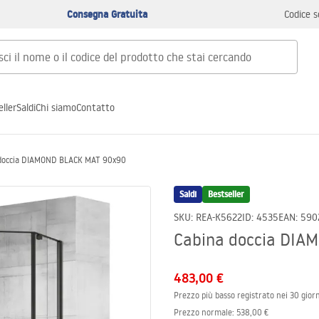
Consegna Gratuita
Codice s
ller
Saldi
Chi siamo
Contatto
 doccia DIAMOND BLACK MAT 90x90
Saldi
Bestseller
SKU
:
REA-K5622
ID
:
4535
EAN
:
590
Cabina doccia DIA
483,00 €
Prezzo più basso registrato nei 30 giorn
Prezzo normale
:
538,00 €