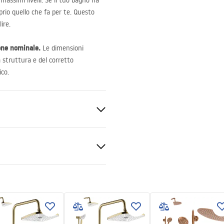
massimi livelli. Se il tuo bagno ha
oprio quello che fa per te. Questo
ire.
one nominale.
Le dimensioni
a struttura e del corretto
co.
e 6mm
to o piatto doccia