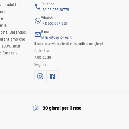
Telefono
i prodotti di
+39 06 976 28775
iamo
WhatsApp
 e
+48 602 607 953
er la
E-mail
ucina. Basandoci
ufficio@bagno-rea.it
 garantiamo che
Il nostro servizio clienti è disponibile nei giorni
al 100% sicuri
feriali tra:
 funzionali.
7:00–15:30
Seguici
30 giorni per il reso