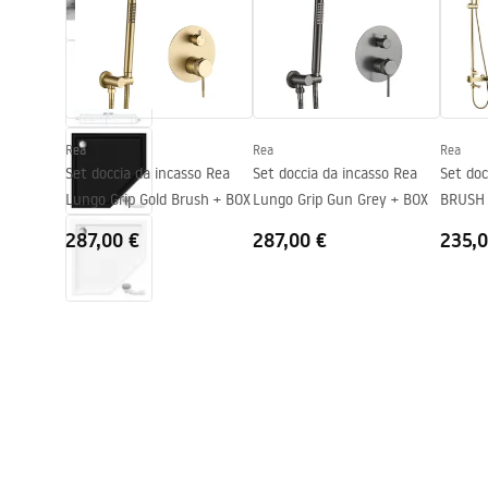
Altezza
1950
mm
Direzione della cabina
Universale
Garanzia
24 mesi
Rivestimento Easy Clean
Si
Rea
Rea
Rea
Set doccia da incasso Rea
Set doccia da incasso Rea
Set do
Lungo Grip Gold Brush + BOX
Lungo Grip Gun Grey + BOX
BRUSH
287,00 €
287,00 €
235,0