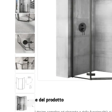
Set di vaso WC e bidet
Lavabi
Vasche da bagno e schermi vasca
Rubinetti da bagno
Set doccia
Cucina
Accessori e mobili da bagno
Descrizione del prodotto