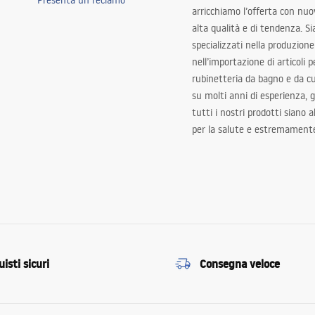
Presenta un reclamo
arricchiamo l’offerta con nuov
alta qualità e di tendenza. S
specializzati nella produzione
nell’importazione di articoli p
rubinetteria da bagno e da c
su molti anni di esperienza,
tutti i nostri prodotti siano 
per la salute e estremamente
isti sicuri
Consegna veloce