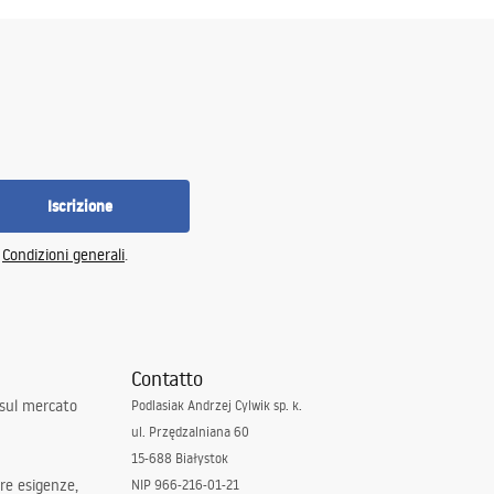
Iscrizione
e
Condizioni generali
.
Contatto
 sul mercato
Podlasiak Andrzej Cylwik sp. k.
ul. Przędzalniana 60
15-688 Białystok
tre esigenze,
NIP 966-216-01-21