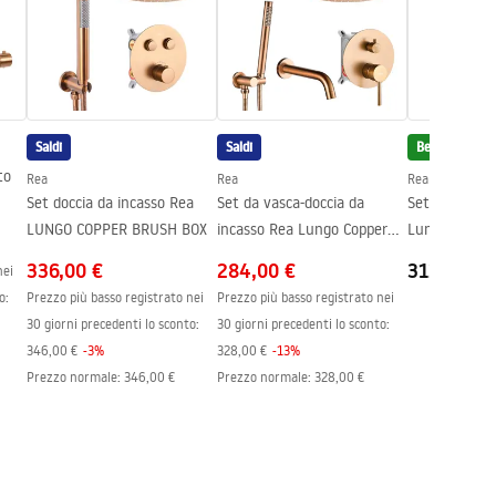
Saldi
Saldi
Bestseller
to
Rea
Rea
Rea
Set doccia da incasso Rea
Set da vasca-doccia da
Set doccia da
LUNGO COPPER BRUSH BOX
incasso Rea Lungo Copper
Brush + Box
336,00 €
284,00 €
312,00 €
nei
o:
Prezzo più basso registrato nei
Prezzo più basso registrato nei
30 giorni precedenti lo sconto:
30 giorni precedenti lo sconto:
346,00 €
-
3
%
328,00 €
-
13
%
Prezzo normale
:
346,00 €
Prezzo normale
:
328,00 €