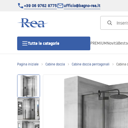
+39 06 9762 8775
ufficio@bagno-rea.it
PREMIUM
Novità
Bestse
Tutte le categorie
Pagina iniziale
Cabine doccia
Cabine doccia pentagonali
Cabina
Cabine doccia
Porte doccia
Piatti doccia da bagno
Canaline di scarico