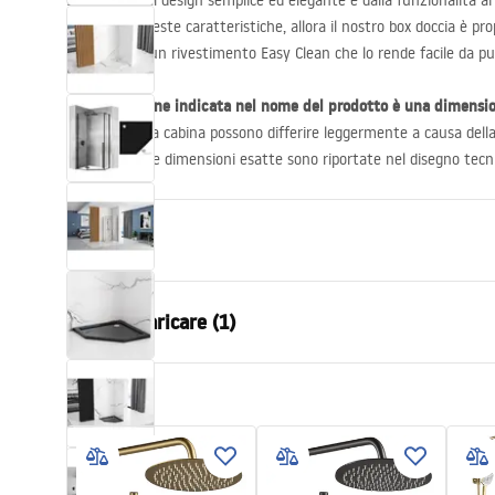
Box doccia dal design semplice ed elegante e dalla funzionalità ai 
bisogno di queste caratteristiche, allora il nostro box doccia è pr
prodotto ha un rivestimento Easy Clean che lo rende facile da pul
La dimensione indicata nel nome del prodotto è una dimensi
❗
effettive della cabina possono differire leggermente a causa dell
montaggio. Le dimensioni esatte sono riportate nel disegno tecni
Proprietà
Dimensioni (porta x parete)
90x90
File da scaricare (1)
Colore
Nero opaco
Tipo di cabina
D'angolo
shower manual
Il colore del vetro
Trasparent
shower manual.pdf
Modalità di apertura
Inclinabile
Assemblaggio
Sul pavimen