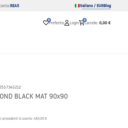
REA5
Italiano / EUR
Blog
conto:
0
0
0,00 €
Preferito
Login
Carrello
:
2557345212
MOND BLACK MAT 90x90
i precedenti lo sconto:
483,00 €