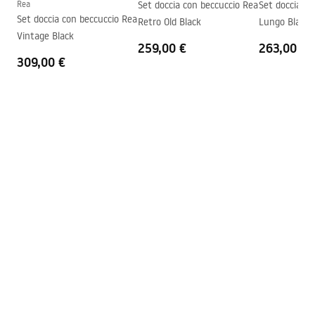
Rea
Set doccia con beccuccio Rea
Set doccia da
Garanzia
24 mesi
Condizioni di garanzia
Set doccia con beccuccio Rea
Retro Old Black
Lungo Black 
Warranty_Terms_and_Conditions_-
Rivestimento Easy Clean
No
Vintage Black
259,00 €
263,00 €
_Shower_Doors__Enclosures__Panels__Bath_Screens_-
309,00 €
_24.pdf