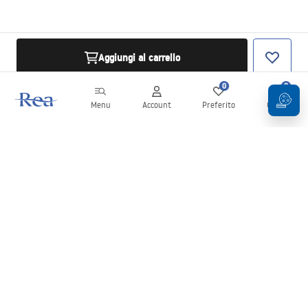
Aggiungi al carrello
0
0
Menu
Account
Preferito
Carrello
Newsletter
Rimani aggiornato su novità e promozioni!
Iscrizione
Inserendo e confermando i tuoi dati, acconsenti a ricevere la