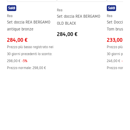
Assemblaggio
Sul pavimento o piatto doccia,
Saldi
Saldi
Rea
A pavimento o incassato nel
Rea
Set doccia REA BERGAMO
Rea
pavimento
Set doccia REA BERGAMO
Set Doccia d
OLD BLACK
Altezza
1900
mm
antique bronze
Tom brush go
284,00 €
Direzione della cabina
Universale
284,00 €
233,00 €
Garanzia
24 mesi
Prezzo più basso registrato nei
Prezzo più bass
30 giorni precedenti lo sconto:
30 giorni prece
Rivestimento Easy Clean
Sì, su un lato del vetro
298,00 €
-
5
%
246,00 €
-
5
%
Prezzo normale
:
298,00 €
Prezzo normal