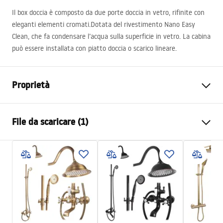
Il box doccia è composto da due porte doccia in vetro, rifinite con
eleganti elementi cromati.Dotata del rivestimento Nano Easy
Clean, che fa condensare l’acqua sulla superficie in vetro. La cabina
può essere installata con piatto doccia o scarico lineare.
Proprietà
Dimensioni (porta x parete)
100x100, 110x110, 120x120,
File da scaricare (1)
90x100, 90x110, 90x120,
100x110, 100x120, 110x120
Colore
Cromo
shower manual
Tipo di cabina
D'angolo
shower manual.pdf
Il colore del vetro
Trasparente 6mm
Modalità di apertura
Pieghevole
Serie
Fold