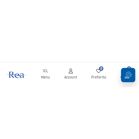
0
0
Menu
Account
Preferito
Carrello
Newsletter
Rimani aggiornato su novità e promozioni!