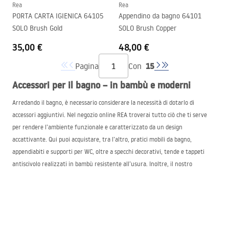
Rea
Rea
PORTA CARTA IGIENICA 64105
Appendino da bagno 64101
SOLO Brush Gold
SOLO Brush Copper
35,00 €
48,00 €
15
Pagina
Con
Accessori per il bagno – in bambù e moderni
Arredando il bagno, è necessario considerare la necessità di dotarlo di
accessori aggiuntivi. Nel negozio online
REA
troverai tutto ciò che ti serve
per rendere l’ambiente funzionale e caratterizzato da un design
accattivante. Qui puoi acquistare, tra l’altro, pratici mobili da bagno,
appendiabiti e supporti per WC, oltre a specchi decorativi, tende e tappeti
antiscivolo realizzati in bambù resistente all’usura. Inoltre, il nostro
assortimento viene costantemente arricchito con accessori per i bagni e per
le cabine doccia in essi presenti.
Scegliendo i singoli elementi dell’arredamento, conviene tenere conto dello
stile personale dell’ambiente, nonché delle sue dimensioni e della