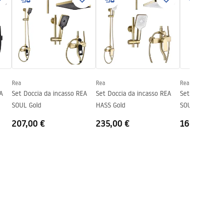
Rea
Rea
Rea
A
Set Doccia da incasso REA
Set Doccia da incasso REA
Set Doccia d
SOUL Gold
HASS Gold
SOUL Black
207,00 €
235,00 €
165,00 €