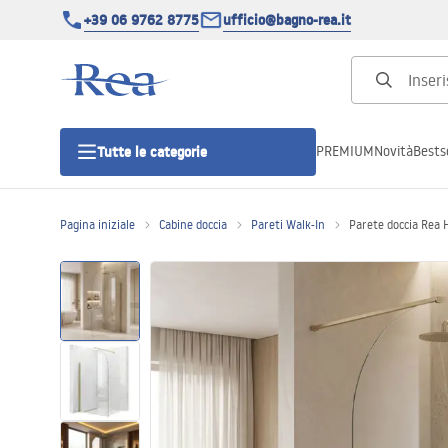
+39 06 9762 8775
ufficio@bagno-rea.it
PREMIUM
Novità
Bestse
Tutte le categorie
Pagina iniziale
Cabine doccia
Pareti Walk-In
Parete doccia Rea
Cabine doccia
Porte doccia
Piatti doccia da bagno
Canaline di scarico