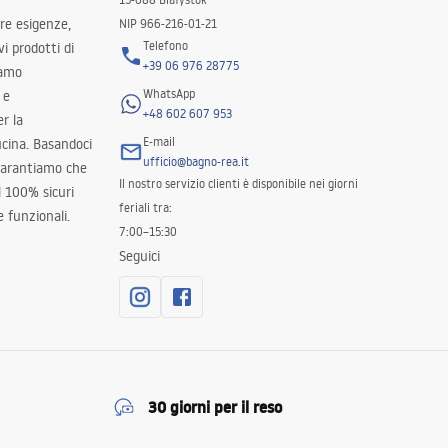
tre esigenze,
NIP 966-216-01-21
Telefono
i prodotti di
+39 06 976 28775
iamo
WhatsApp
 e
+48 602 607 953
er la
E-mail
ucina. Basandoci
ufficio@bagno-rea.it
 garantiamo che
Il nostro servizio clienti è disponibile nei giorni
al 100% sicuri
feriali tra:
 funzionali.
7:00–15:30
Seguici
30 giorni per il reso