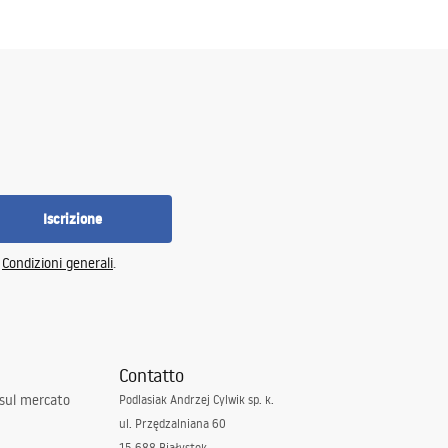
Iscrizione
e
Condizioni generali
.
Contatto
 sul mercato
Podlasiak Andrzej Cylwik sp. k.
ul. Przędzalniana 60
15-688 Białystok