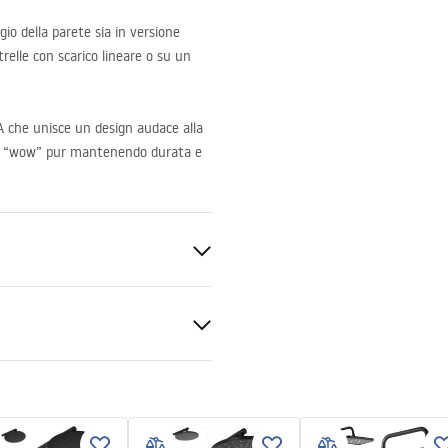
io della parete sia in versione
relle con scarico lineare o su un
A
che unisce un design audace alla
etto “wow” pur mantenendo durata e
ato
zioni di garanzia
e 8mm
nty_Terms_and_Conditions_