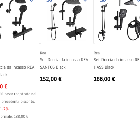
to o piatto doccia
er_Doors__Enclosures__Pan
ath_Screens_-_24.pdf
bi i lati del vetro
Rea
Rea
Set Doccia da incasso REA
Set Doccia da incasso RE
cia da incasso REA
SANTOS Black
HASS Black
lack
152,00 €
186,00 €
0 €
iù basso registrato nei
i precedenti lo sconto:
€
-
7
%
normale
:
188,00 €