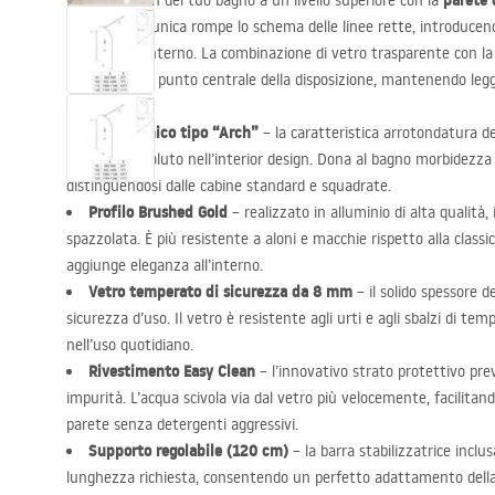
parete 
Porta il design del tuo bagno a un livello superiore con la
forma curva unica rompe lo schema delle linee rette, introducend
lussuoso all’interno. La combinazione di vetro trasparente con la
zona doccia il punto centrale della disposizione, mantenendo legg
Design unico tipo “Arch”
– la caratteristica arrotondatura de
successo assoluto nell’interior design. Dona al bagno morbidezz
distinguendosi dalle cabine standard e squadrate.
Profilo Brushed Gold
– realizzato in alluminio di alta qualità, 
spazzolata. È più resistente a aloni e macchie rispetto alla classi
aggiunge eleganza all’interno.
Vetro temperato di sicurezza da 8 mm
– il solido spessore d
sicurezza d’uso. Il vetro è resistente agli urti e agli sbalzi di 
nell’uso quotidiano.
Rivestimento Easy Clean
– l’innovativo strato protettivo pre
impurità. L’acqua scivola via dal vetro più velocemente, facilitan
parete senza detergenti aggressivi.
Supporto regolabile (120 cm)
– la barra stabilizzatrice inclus
lunghezza richiesta, consentendo un perfetto adattamento della l