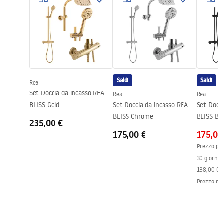
Assemblaggio
Sul pavimen
KABINY DRZWI PARAWANY.pdf
_Show
els__B
Altezza
2000
mm
Direzione della cabina
Universale
Garanzia
24 mesi
Rivestimento Easy Clean
Sì, su entram
Saldi
Saldi
Rea
Set Doccia da incasso REA
Rea
Rea
BLISS Gold
Set Doccia da incasso REA
Set Doc
BLISS Chrome
BLISS B
235,00 €
175,00 €
175,0
Prezzo p
30 giorn
188,00 
Prezzo 