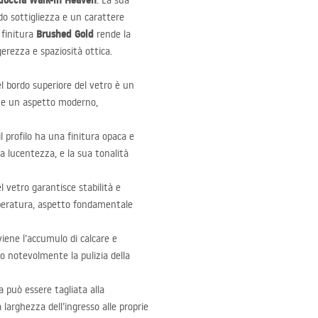
doccia Walk-in Heaven
. La sua
o sottigliezza e un carattere
Brushed Gold
 finitura
rende la
erezza e spaziosità ottica.
l bordo superiore del vetro è un
a e un aspetto moderno,
il profilo ha una finitura opaca e
ca lucentezza, e la sua tonalità
el vetro garantisce stabilità e
temperatura, aspetto fondamentale
viene l’accumulo di calcare e
do notevolmente la pulizia della
a può essere tagliata alla
arghezza dell’ingresso alle proprie