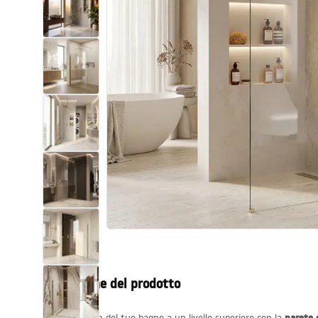
Set di vaso WC e bidet
Lavabi
Vasche da bagno e schermi vasca
Rubinetti da bagno
Set doccia
Cucina
Accessori e mobili da bagno
Descrizione del prodotto