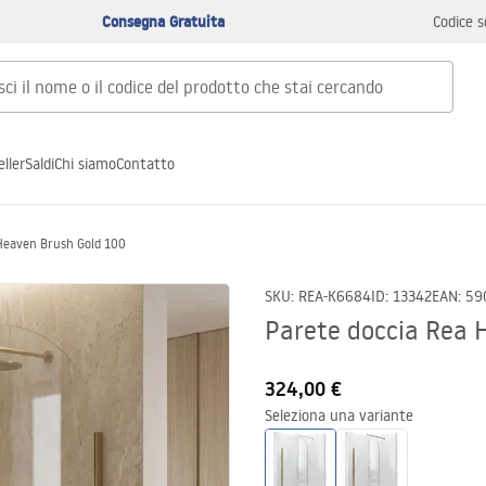
Consegna Gratuita
Codice s
ller
Saldi
Chi siamo
Contatto
 Heaven Brush Gold 100
SKU
:
REA-K6684
ID
:
13342
EAN
:
59
Parete doccia Rea 
324,00 €
Seleziona una variante