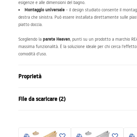
esigenze e alle dimensioni del bagno.
Montaggio universale
– il design studiato consente il montagg
destra che sinistra. Può essere installata direttamente sulle piast
piatto doccia.
parete Heaven
Scegliendo la
, punti su un prodotto a marchio
RE
massima funzionalità. È la soluzione ideale per chi cerca l’eff
comodità d’uso.
Proprietà
Dimensioni (porta x parete)
100
File da scaricare (2)
Colore
Oro spazzol
Tipo di cabina
Walk-in
Condi
Il colore del vetro
Trasparent
Informazioni sulla sicurezza
Warra
Serie
Heaven
WARUNKI BEZPIECZENSTWA
-