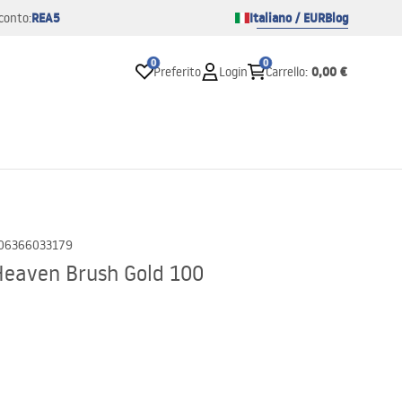
REA5
Italiano / EUR
Blog
conto:
0
0
0,00 €
Preferito
Login
Carrello
:
06366033179
Heaven Brush Gold 100