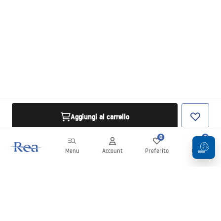
Aggiungi al carrello
0
0
Menu
Account
Preferito
Carrello
Newsletter
Rimani aggiornato su novità e promozioni!