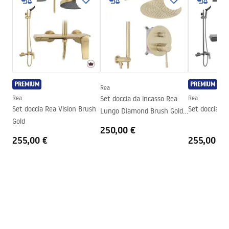
Colore
Cromo
Tipo di cabina
Walk-in
Il colore del vetro
Trasparente 8mm
Serie
Aero
Altezza
1950
mm
PREMIUM
PREMIUM
Rea
Direzione della cabina
Universale
Rea
Set doccia da incasso Rea
Rea
Garanzia
24 mesi
Set doccia Rea Vision Brush
Set doccia Re
Lungo Diamond Brush Gold
Gold
+ BOX
250,00 €
255,00 €
255,00 €