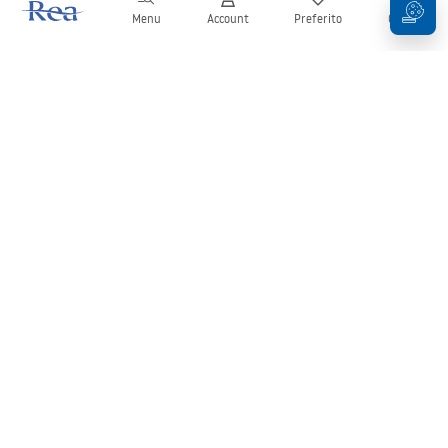
Menu
Account
Preferito
Carrello
Newsletter
Rimani aggiornato su novità e promozioni!
Iscrizione
Inserendo e confermando i tuoi dati, acconsenti a ricevere la
newsletter secondo i termini stabiliti nelle
Condizioni generali
.