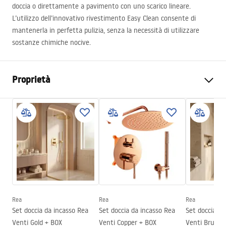
doccia o direttamente a pavimento con uno scarico lineare.
L’utilizzo dell’innovativo rivestimento Easy Clean consente di
mantenerla in perfetta pulizia, senza la necessità di utilizzare
sostanze chimiche nocive.
Proprietà
Dimensioni (porta x parete)
120
Colore
Nero opaco
Tipo di cabina
Walk-in
Il colore del vetro
Trasparente 8mm
Serie
Bler
Direzione della cabina
Universale
Rea
Rea
Rea
Garanzia
24 mesi
Set doccia da incasso Rea
Set doccia da incasso Rea
Set doccia da
Venti Gold + BOX
Venti Copper + BOX
Venti Brush 