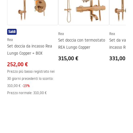
Serie
Hugo
Instrukcja montażu
Assemblaggio
Sul pavimento o piatto doccia
Instrukcja_kabiny_Hugo_PL.pdf
Altezza
2005
mm
Saldi
Direzione della cabina
Universale
Rea
Rea
Rea
Set doccia con termostato
Set da vasca-
Garanzia
24 mesi
Set doccia da incasso Rea
REA Lungo Copper
incasso Rea 
Rivestimento Easy Clean
Sì, su un lato del vetro
Lungo Copper + BOX
Box
315,00 €
331,00 €
252,00 €
Prezzo più basso registrato nei
30 giorni precedenti lo sconto:
310,00 €
-
19
%
Prezzo normale
:
310,00 €