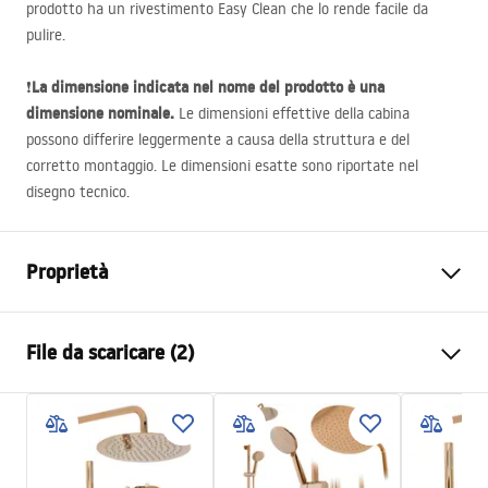
prodotto ha un rivestimento Easy Clean che lo rende facile da
pulire.
La dimensione indicata nel nome del prodotto è una
❗
dimensione nominale.
Le dimensioni effettive della cabina
possono differire leggermente a causa della struttura e del
corretto montaggio. Le dimensioni esatte sono riportate nel
disegno tecnico.
Proprietà
Dimensioni (porta x parete)
80x90
File da scaricare (2)
Colore
Rame spazzolato
Tipo di cabina
D'angolo
shower manual
Il colore del vetro
Marrone fumo 6mm
shower manual.pdf
Modalità di apertura
Inclinabile