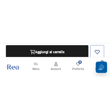
Aggiungi al carrello
0
0
Menu
Account
Preferito
Carrello
Newsletter
Rimani aggiornato su novità e promozioni!