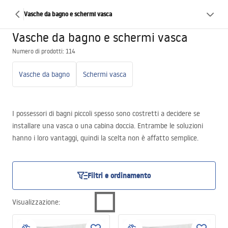
Vasche da bagno e schermi vasca
Vasche da bagno e schermi vasca
Numero di prodotti: 114
Vasche da bagno
Schermi vasca
I possessori di bagni piccoli spesso sono costretti a decidere se
installare una vasca o una cabina doccia. Entrambe le soluzioni
hanno i loro vantaggi, quindi la scelta non è affatto semplice.
Inoltre possono complicare le preferenze individuali dei
componenti della famiglia: alcuni preferiscono una doccia veloce,
altri adorano il dolce relax nella vasca. In questo caso un
Filtri e ordinamento
compromesso può essere la vasca con paravento doccia – una
soluzione funzionale che unisce il piacere all’utilità.
Visualizzazione
: