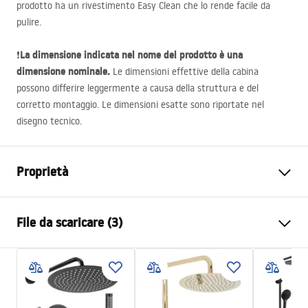
prodotto ha un rivestimento Easy Clean che lo rende facile da
pulire.
La dimensione indicata nel nome del prodotto è una
❗
dimensione nominale.
Le dimensioni effettive della cabina
possono differire leggermente a causa della struttura e del
corretto montaggio. Le dimensioni esatte sono riportate nel
disegno tecnico.
Proprietà
Dimensioni (porta x porta)
80x100
File da scaricare (3)
Colore
Rame spazzolato
Tipo di cabina
D'angolo
shower manual
Il colore del vetro
Marrone fumo 6mm
shower manual.pdf
Modalità di apertura
Inclinabile da entrambi i lati