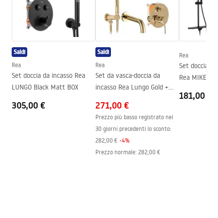
Serie
Hugo
Warunki bezpieczeństwa
Assemblaggio
Sul pavimento o piatto doccia
WARUNKI BEZPIECZENSTWA KABINY DRZWI
Altezza
2005
mm
PARAWANY.pdf
Saldi
Saldi
Direzione della cabina
Universale
Rea
Rea
Rea
Set doccia c
Garanzia
24 mesi
Instrukcja montażu
Set doccia da incasso Rea
Set da vasca-doccia da
Rea MIKE Bla
Instrukcja_Hugo_double_PL.pdf
Rivestimento Easy Clean
Sì, su un lato del vetro
LUNGO Black Matt BOX
incasso Rea Lungo Gold +
181,00 €
Box
305,00 €
271,00 €
Prezzo più basso registrato nei
30 giorni precedenti lo sconto:
282,00 €
-
4
%
Prezzo normale
:
282,00 €