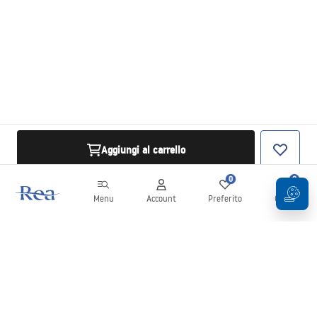
Aggiungi al carrello
0
0
Menu
Account
Preferito
Carrello
Newsletter
Rimani aggiornato su novità e promozioni!