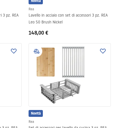
Novità
Rea
ri 3 pz. REA
Lavello in acciaio con set di accessori 3 pz. REA
Leo 50 Brush Nickel
148,00 €
Novità
Rea
a 3 pz. REA
Set di accessori per lavello da cucina 3 pz. REA