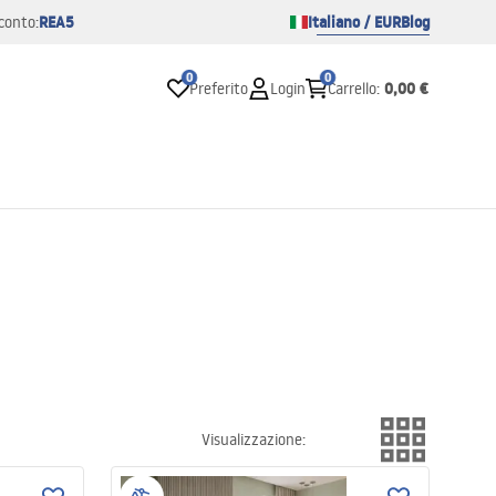
REA5
Italiano / EUR
Blog
conto:
0
0
0,00 €
Preferito
Login
Carrello
:
Visualizzazione
: