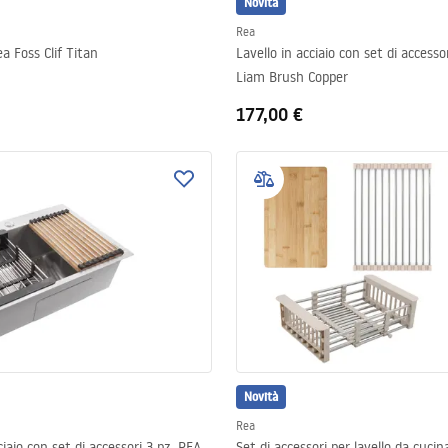
Novità
Rea
a Foss Clif Titan
Lavello in acciaio con set di accesso
Liam Brush Copper
177,00 €
Novità
Rea
ciaio con set di accessori 3 pz. REA
Set di accessori per lavello da cucin