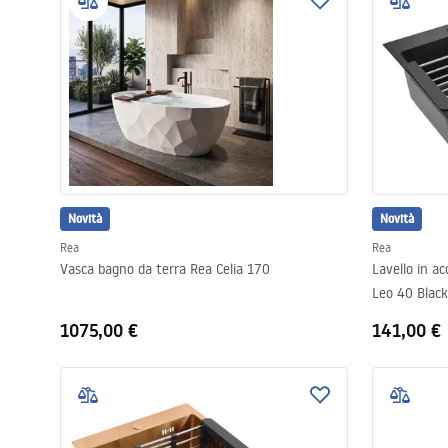
Set di vaso WC e bidet
Lavabi
Vasche da bagno e schermi vasca
Rubinetti da bagno
Novità
Novità
Rea
Rea
Set doccia
Vasca bagno da terra Rea Celia 170
Lavello in ac
Leo 40 Black
Cucina
1075,00 €
141,00 €
Accessori e mobili da bagno