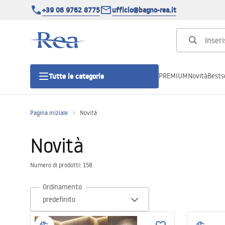
+39 06 9762 8775
ufficio@bagno-rea.it
PREMIUM
Novità
Bestse
Tutte le categorie
Pagina iniziale
Novità
Cabine doccia
Novità
Porte doccia
Numero di prodotti: 158
Piatti doccia da bagno
Ordinamento
Canaline di scarico