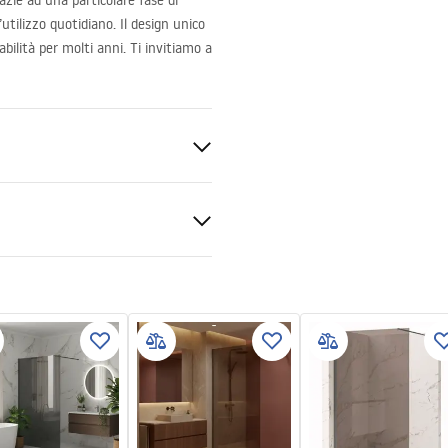
azie ad una particolare fase di
utilizzo quotidiano. Il design unico
abilità per molti anni. Ti invitiamo a
ato
do
zioni di garanzia
e
nty_Terms_and_Conditions_
s_-_5.pdf
le