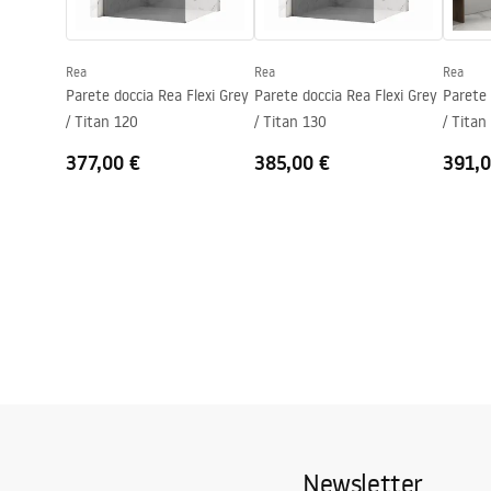
Sistema Anti-Calc
SÌ
Tecnologia del rivestimento
PVD
Rea
Rea
Rea
Distanza dei collegamenti
150
mm
Parete doccia Rea Flexi Grey
Parete doccia Rea Flexi Grey
Parete 
Garanzia
24 mesi
/ Titan 120
/ Titan 130
/ Titan
377,00 €
385,00 €
391,0
Newsletter