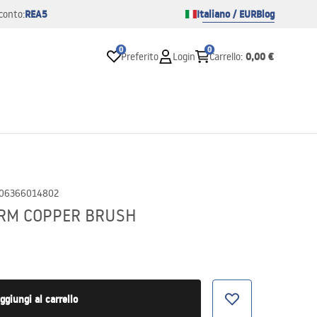
REA5
Italiano / EUR
Blog
conto:
0
0
0,00 €
Preferito
Login
Carrello
:
06366014802
TORM COPPER BRUSH
ggiungi al carrello