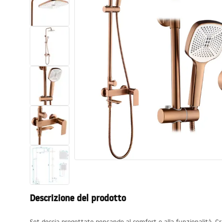
Set di vaso WC e bidet
Lavabi
Vasche da bagno e schermi vasca
Rubinetti da bagno
Set doccia
Cucina
Accessori e mobili da bagno
Descrizione del prodotto