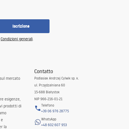
Iscrizione
e
Condizioni generali
.
Contatto
 sul mercato
Podlasiak Andrzej Cylwik sp. k.
ul. Przędzalniana 60
15-688 Białystok
tre esigenze,
NIP 966-216-01-21
Telefono
i prodotti di
+39 06 976 28775
iamo
WhatsApp
 e
+48 602 607 953
er la