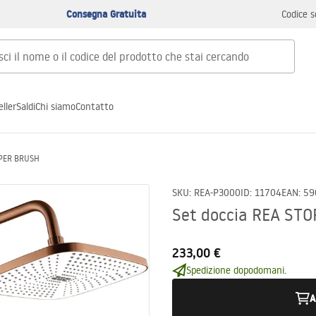
Consegna Gratuita
Codice s
ller
Saldi
Chi siamo
Contatto
PPER BRUSH
SKU
:
REA-P3000
ID
:
11704
EAN
:
59
Set doccia REA S
233,00 €
Spedizione dopodomani.
A