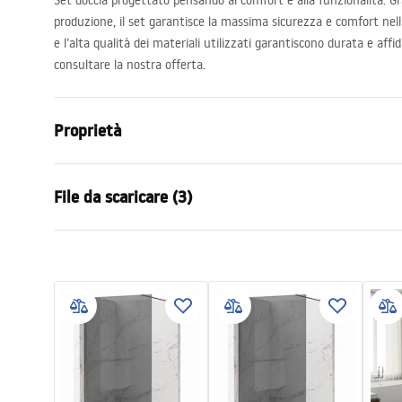
Set doccia progettato pensando al comfort e alla funzionalità. Gr
produzione, il set garantisce la massima sicurezza e comfort nell’
e l’alta qualità dei materiali utilizzati garantiscono durata e affid
consultare la nostra offerta.
Proprietà
Colore
Oro spazzol
File da scaricare (3)
Materiale
Ottone, ABS
Tipo di rubinetto
Monocoman
Informazioni sulla sicurezza
Condi
Metodo di installazione
Da superfici
Safety_Information_Shower_set.p
Warra
Regolazione dell’altezza
SÌ
df
Faucet
Altezza max.
1350
mm
Bocca vasca
Sì, orientabi
Istruzioni di montaggio
Regolazione della pressione
SÌ
shower_set.pdf