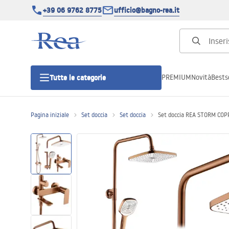
+39 06 9762 8775
ufficio@bagno-rea.it
PREMIUM
Novità
Bestse
Tutte le categorie
Pagina iniziale
Set doccia
Set doccia
Set doccia REA STORM CO
Cabine doccia
Porte doccia
Piatti doccia da bagno
Canaline di scarico