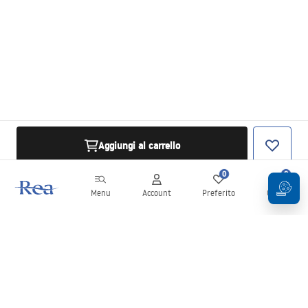
Aggiungi al carrello
0
0
Menu
Account
Preferito
Carrello
Newsletter
Rimani aggiornato su novità e promozioni!