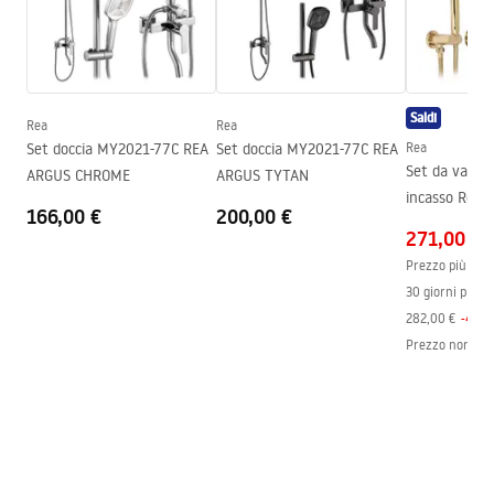
Assemblaggio
Sul pavimento o piatto doccia
Altezza
2005
mm
Direzione della cabina
Universale
Saldi
Garanzia
24 mesi
Rea
Rea
Set doccia MY2021-77C REA
Set doccia MY2021-77C REA
Rea
Rivestimento Easy Clean
Sì, su un lato del vetro
Set da vasca-
ARGUS CHROME
ARGUS TYTAN
incasso Rea 
166,00 €
200,00 €
Box
271,00 €
Prezzo più bass
30 giorni prece
282,00 €
-
4
%
Prezzo normal