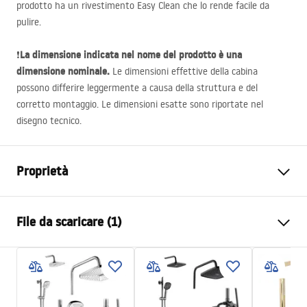
prodotto ha un rivestimento Easy Clean che lo rende facile da
pulire.
La dimensione indicata nel nome del prodotto è una
❗
dimensione nominale.
Le dimensioni effettive della cabina
possono differire leggermente a causa della struttura e del
corretto montaggio. Le dimensioni esatte sono riportate nel
disegno tecnico.
Proprietà
Dimensioni (porta x parete)
130x80
File da scaricare (1)
Colore
Oro spazzolato
Tipo di cabina
D'angolo
Manual
Il colore del vetro
Trasparente 6mm
Instrukcja Kabiny Montana.pdf
Modalità di apertura
Scorrevole