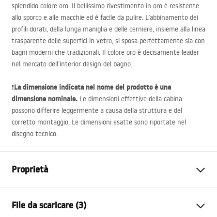
splendido colore oro. Il bellissimo rivestimento in oro è resistente
allo sporco e alle macchie ed è facile da pulire. L’abbinamento dei
profili dorati, della lunga maniglia e delle cerniere, insieme alla linea
trasparente delle superfici in vetro, si sposa perfettamente sia con
bagni moderni che tradizionali. Il colore oro è decisamente leader
nel mercato dell’interior design del bagno.
La dimensione indicata nel nome del prodotto è una
❗
dimensione nominale.
Le dimensioni effettive della cabina
possono differire leggermente a causa della struttura e del
corretto montaggio. Le dimensioni esatte sono riportate nel
disegno tecnico.
Proprietà
Dimensioni (porta x parete)
120x90
File da scaricare (3)
Colore
Rame spazzolato