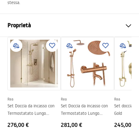
stessa.
Proprietà
Materiale
aluminium
Colore
Oro spazzolato
Altezza del rubinetto
1200
mm
Larghezza (mm)
65
mm
Rea
Rea
Rea
Set Doccia da incasso con
Set Doccia da incasso con
Set doccia R
Termostatato Lungo
Termostatato Lungo
Gold
Diamond Gold Brush
Diamond Copper Brush
276,00 €
281,00 €
245,00 €