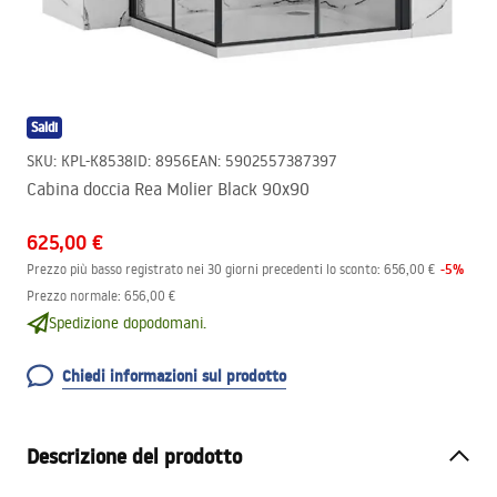
Saldi
SKU
:
KPL-K8538
ID
:
8956
EAN
:
5902557387397
Cabina doccia Rea Molier Black 90x90
625,00 €
-
5
%
Prezzo più basso registrato nei 30 giorni precedenti lo sconto:
656,00 €
Prezzo normale
:
656,00 €
Spedizione dopodomani.
Chiedi informazioni sul prodotto
Descrizione del prodotto