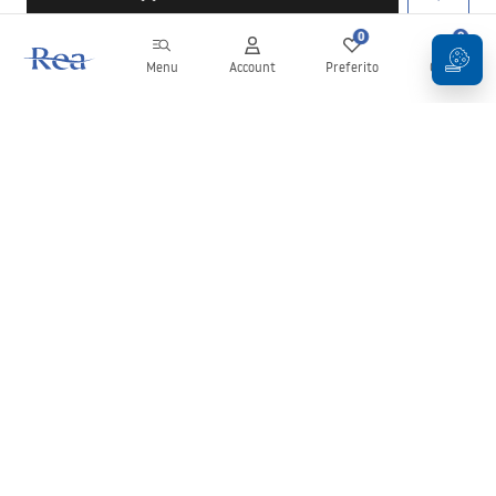
0
0
Menu
Account
Preferito
Carrello
Newsletter
Rimani aggiornato su novità e promozioni!
Iscrizione
Inserendo e confermando i tuoi dati, acconsenti a ricevere la
newsletter secondo i termini stabiliti nelle
Condizioni generali
.