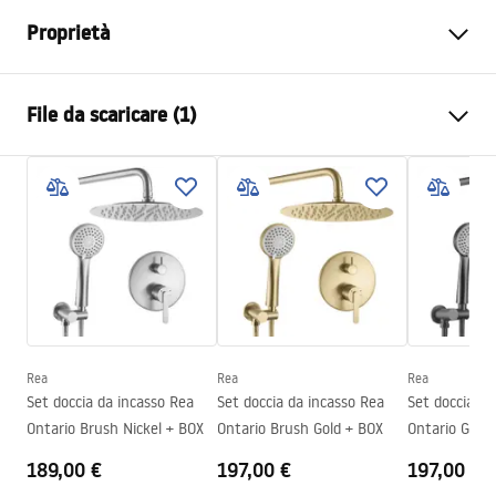
Proprietà
Dimensioni (porta x parete)
90x90
File da scaricare (1)
Colore
Nero opaco
Tipo di cabina
D'angolo
shower manual
Il colore del vetro
Trasparente 6mm
shower manual.pdf
Modalità di apertura
Pieghevole
Assemblaggio
Sul pavimento o piatto doccia
Altezza
1900
mm
Direzione della cabina
Universale
Garanzia
24 mesi
Rea
Rea
Rea
Set doccia da incasso Rea
Set doccia da incasso Rea
Set doccia da
Rivestimento Easy Clean
Sì, su un lato del vetro
Ontario Brush Nickel + BOX
Ontario Brush Gold + BOX
Ontario Gun 
189,00 €
197,00 €
197,00 €