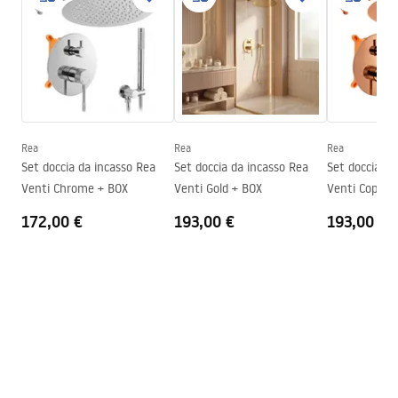
Il colore del vetro
Trasparente 6mm
shower manual.pdf
Modalità di apertura
Inclinabile
Assemblaggio
Sul pavimento o piatto doccia
Altezza
1950
mm
Direzione della cabina
Universale
Garanzia
24 mesi
Rea
Rea
Rea
Set doccia da incasso Rea
Set doccia da incasso Rea
Set doccia da
Rivestimento Easy Clean
Vetro porta - su entrambi i
Venti Chrome + BOX
Venti Gold + BOX
Venti Copper
lati, vetro fisso - su un lato
172,00 €
193,00 €
193,00 €