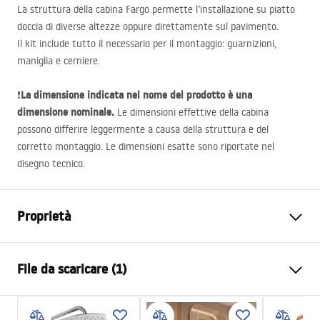
La struttura della cabina Fargo permette l’installazione su piatto
doccia di diverse altezze oppure direttamente sul pavimento.
Il kit include tutto il necessario per il montaggio: guarnizioni,
maniglia e cerniere.
La dimensione indicata nel nome del prodotto è una
❗
dimensione nominale.
Le dimensioni effettive della cabina
possono differire leggermente a causa della struttura e del
corretto montaggio. Le dimensioni esatte sono riportate nel
disegno tecnico.
Proprietà
Dimensioni (porta x parete)
100x80
File da scaricare (1)
Colore
Gold
Tipo di cabina
D'angolo
shower manual