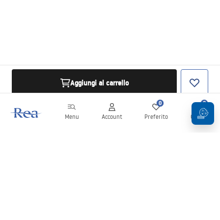
Aggiungi al carrello
0
0
Menu
Account
Preferito
Carrello
Newsletter
Rimani aggiornato su novità e promozioni!