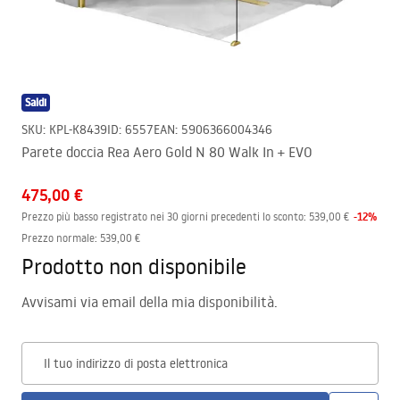
Saldi
SKU
:
KPL-K8439
ID
:
6557
EAN
:
5906366004346
Parete doccia Rea Aero Gold N 80 Walk In + EVO
475,00 €
-
12
%
Prezzo più basso registrato nei 30 giorni precedenti lo sconto:
539,00 €
Prezzo normale
:
539,00 €
Prodotto non disponibile
Avvisami via email della mia disponibilità.
Il tuo indirizzo di posta elettronica