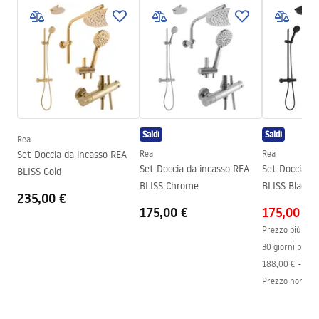
Dimensioni (porta x parete)
80
Colore
Gold
Tipo di cabina
Walk-in
Il colore del vetro
Trasparente 8mm
Serie
Aero
Altezza
1950
mm
Saldi
Saldi
Rea
Direzione della cabina
Universale
Set Doccia da incasso REA
Rea
Rea
Garanzia
24 mesi
Set Doccia da incasso REA
Set Doccia d
BLISS Gold
BLISS Chrome
BLISS Black
235,00 €
175,00 €
175,00 €
Prezzo più bass
30 giorni prece
188,00 €
-
7
%
Prezzo normal