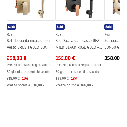
Assemblaggio
Sul pavimento o piatto doccia
Altezza
1900
mm
Direzione della cabina
Universale
Saldi
Saldi
Saldi
Garanzia
24 mesi
Rea
Rea
Rea
Rivestimento Easy Clean
Sì, su un lato del vetro
Set doccia da incasso Rea
Set Doccia da incasso REA
Set doccia da
Verso BRUSH GOLD BOX
MILD BLACK ROSE GOLD +
BOX
258,00 €
155,00 €
358,00 €
Prezzo più basso registrato nei
Prezzo più basso registrato nei
30 giorni precedenti lo sconto:
30 giorni precedenti lo sconto:
318,00 €
-
19
%
188,00 €
-
18
%
Prezzo normale
:
318,00 €
Prezzo normale
:
188,00 €