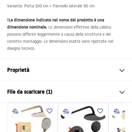
Variante: Porta 100 cm × Pannello laterale 90 cm
La dimensione indicata nel nome del prodotto è una
❗
dimensione nominale.
Le dimensioni effettive della cabina
possono differire leggermente a causa della struttura e del
corretto montaggio. Le dimensioni esatte sono riportate nel
disegno tecnico.
Proprietà
Dimensioni (porta x parete)
100x90
File da scaricare (1)
Colore
Cromo
Tipo di cabina
D'angolo
shower manual
Il colore del vetro
Trasparente 6mm
shower manual.pdf
Modalità di apertura
Pieghevole