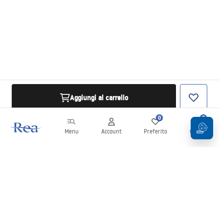
Aggiungi al carrello
0
0
Menu
Account
Preferito
Carrello
Newsletter
Rimani aggiornato su novità e promozioni!