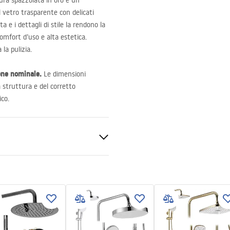
ura spazzolata in oro è un
vetro trasparente con delicati
 e i dettagli di stile la rendono la
omfort d’uso e alta estetica.
la pulizia.
one nominale.
Le dimensioni
a struttura e del corretto
co.
ato
e 6mm