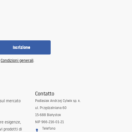
Iscrizione
e
Condizioni generali
.
Contatto
 sul mercato
Podlasiak Andrzej Cylwik sp. k.
ul. Przędzalniana 60
15-688 Białystok
tre esigenze,
NIP 966-216-01-21
Telefono
i prodotti di