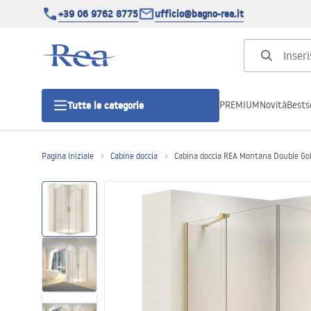
+39 06 9762 8775
ufficio@bagno-rea.it
PREMIUM
Novità
Bestse
Tutte le categorie
Pagina iniziale
Cabine doccia
Cabina doccia REA Montana Double Go
Cabine doccia
Porte doccia
Piatti doccia da bagno
Canaline di scarico