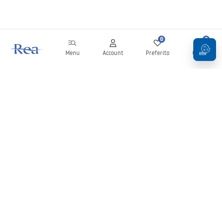
0
0
Menu
Account
Preferito
Carrello
Newsletter
Rimani aggiornato su novità e promozioni!
Iscrizione
Inserendo e confermando i tuoi dati, acconsenti a ricevere la
newsletter secondo i termini stabiliti nelle
Condizioni generali
.