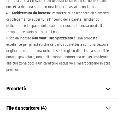
fanno sì che la rimozione dei depositi calcarei dal soffione e dalla
doccetta richieda soltanto una leggera passata con la mano.
Architettura da incasso:
Permette di nascondere gli elementi
di collegamento superflui all’interno della parete, ampliando
otticamente lo spazio della cabina e riducendo decisamente il
tempo necessario per pulire il bagno.
Rea Venti Oro Spazzolato
Il set da incasso
è una proposta
eccellente per gli esteti che cercano rubinetteria con una texture
originale e una finitura unica. Il sottile gioco di luci sulla superficie
dorata spazzolata, unito all’armonia geometrica del set, conferirà
alla tua zona doccia un carattere esclusivo e metropolitano in stile
premium.
Proprietà
Colore
Oro spazzolato
File da scaricare (4)
Materiale
Ottone, ABS