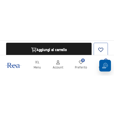
Aggiungi al carrello
0
0
Menu
Account
Preferito
Carrello
Newsletter
Rimani aggiornato su novità e promozioni!