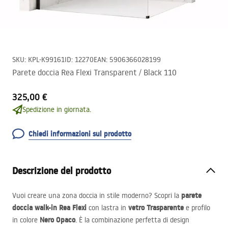
SKU
:
KPL-K99161
ID
:
12270
EAN
:
5906366028199
Parete doccia Rea Flexi Transparent / Black 110
325,00 €
Spedizione in giornata.
Chiedi informazioni sul prodotto
Descrizione del prodotto
parete
Vuoi creare una zona doccia in stile moderno? Scopri la
doccia walk-in Rea Flexi
vetro Trasparente
con lastra in
e profilo
Nero Opaco
in colore
. È la combinazione perfetta di design