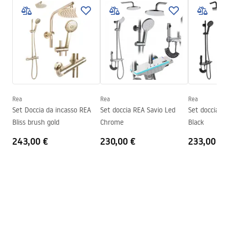
Informacje o bezpieczeństwie
Il colore del vetro
Trasparente 8mm
WARUNKI_BEZPIECZENSTWA_KABINY_DRZWI_PARAWAN
Serie
Flexi
Y.pdf
Assemblaggio
Sul pavimento o piatto doccia
Altezza
1950
mm
Manuale di installazione
Direzione della cabina
Universale
Instrukcja_monta__u___cianki_Flexi.pdf
Garanzia
24 mesi
Rea
Rea
Rea
Set Doccia da incasso REA
Set doccia REA Savio Led
Set doccia RE
Rivestimento Easy Clean
Sì, su un lato del vetro
Bliss brush gold
Chrome
Black
243,00 €
230,00 €
233,00 €