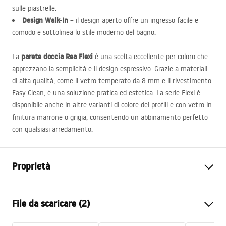
sulle piastrelle.
Design Walk-In
– il design aperto offre un ingresso facile e
comodo e sottolinea lo stile moderno del bagno.
parete doccia Rea Flexi
La
è una scelta eccellente per coloro che
apprezzano la semplicità e il design espressivo. Grazie a materiali
di alta qualità, come il vetro temperato da 8 mm e il rivestimento
Easy Clean, è una soluzione pratica ed estetica. La serie Flexi è
disponibile anche in altre varianti di colore dei profili e con vetro in
finitura marrone o grigia, consentendo un abbinamento perfetto
con qualsiasi arredamento.
Proprietà
Dimensioni (porta x parete)
110
File da scaricare (2)
Colore
Nero opaco
Tipo di cabina
Walk-in