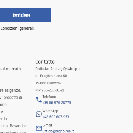
Iscrizione
e
Condizioni generali
.
Contatto
 sul mercato
Podlasiak Andrzej Cylwik sp. k.
ul. Przędzalniana 60
15-688 Białystok
tre esigenze,
NIP 966-216-01-21
Telefono
i prodotti di
+39 06 976 28775
iamo
WhatsApp
 e
+48 602 607 953
er la
E-mail
ucina. Basandoci
ufficio@bagno-rea.it