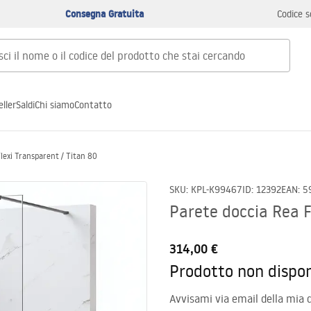
Consegna Gratuita
Codice s
ller
Saldi
Chi siamo
Contatto
lexi Transparent / Titan 80
SKU
:
KPL-K99467
ID
:
12392
EAN
:
5
Parete doccia Rea F
314,00 €
Prodotto non dispon
Avvisami via email della mia d