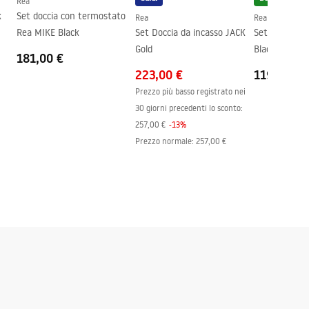
Rea
k
Set doccia con termostato
Rea
Rea
Rea MIKE Black
Set Doccia da incasso JACK
Set Doccia da
Gold
Black
181,00 €
223,00 €
119,00 €
Prezzo più basso registrato nei
30 giorni precedenti lo sconto:
257,00 €
-
13
%
Prezzo normale
:
257,00 €