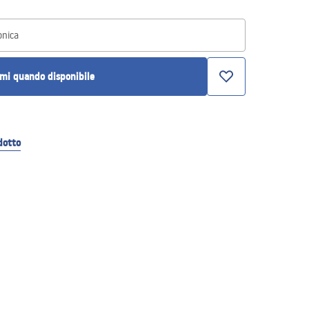
onica
mi quando disponibile
dotto