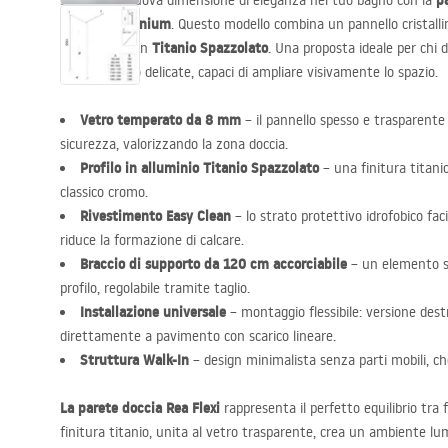
p
Scopri una nuova dimensione di eleganza nel tuo bagno con la
Titanium
versione
. Questo modello combina un pannello cristalli
Titanio Spazzolato
profilo unico in
. Una proposta ideale per chi 
tempo stesso delicate, capaci di ampliare visivamente lo spazio.
Vetro temperato da 8 mm
– il pannello spesso e trasparente
sicurezza, valorizzando la zona doccia.
Profilo in alluminio Titanio Spazzolato
– una finitura titani
classico cromo.
Rivestimento Easy Clean
– lo strato protettivo idrofobico faci
riduce la formazione di calcare.
Braccio di supporto da 120 cm accorciabile
– un elemento sta
profilo, regolabile tramite taglio.
Installazione universale
– montaggio flessibile: versione destr
direttamente a pavimento con scarico lineare.
Struttura Walk-In
– design minimalista senza parti mobili, c
La parete doccia Rea Flexi
rappresenta il perfetto equilibrio tra 
finitura titanio, unita al vetro trasparente, crea un ambiente lum