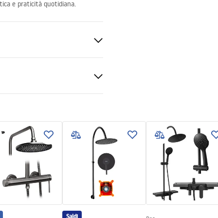
tica e praticità quotidiana.
le di installazione
e 8mm
kcja_monta__u___cianki_Fle
to o piatto doccia
to del vetro
Saldi