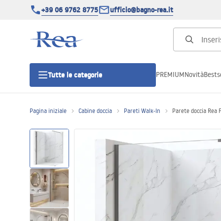
+39 06 9762 8775
ufficio@bagno-rea.it
PREMIUM
Novità
Bestse
Tutte le categorie
Pagina iniziale
Cabine doccia
Pareti Walk-In
Parete doccia Rea F
Cabine doccia
Porte doccia
Piatti doccia da bagno
Canaline di scarico