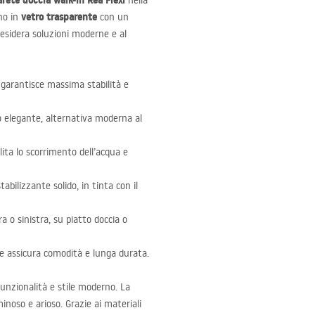
arete doccia walk-in Rea Flexi
nella
vetro trasparente
no in
con un
desidera soluzioni moderne e al
 garantisce massima stabilità e
o elegante, alternativa moderna al
lita lo scorrimento dell’acqua e
bilizzante solido, in tinta con il
a o sinistra, su piatto doccia o
he assicura comodità e lunga durata.
funzionalità e stile moderno. La
inoso e arioso. Grazie ai materiali