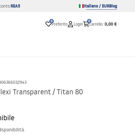
REA5
Italiano / EUR
Blog
conto:
0
0
0,00 €
Preferito
Login
Carrello
:
906366032943
lexi Transparent / Titan 80
ibile
isponibilità.