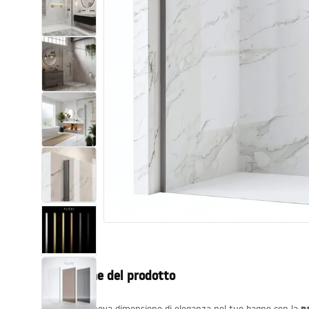
Set di vaso WC e bidet
Lavabi
Vasche da bagno e schermi vasca
Rubinetti da bagno
Set doccia
Cucina
Accessori e mobili da bagno
Descrizione del prodotto