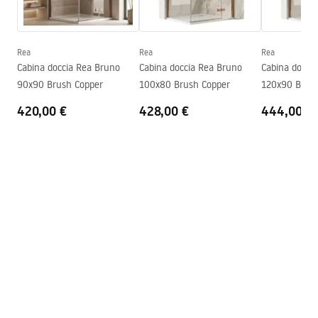
Altezza max.
1200
mm
Warranty_Terms_and_Conditions_Faucets_-_5.pdf
Bocca vasca
Sì, orientabile
Regolazione della pressione
SÌ
Rea
Rea
Rea
Istruzioni di montaggio
Cabina doccia Rea Bruno
Cabina doccia Rea Bruno
Cabina docci
Sistema Anti-Calc
SÌ
shower_set.pdf
90x90 Brush Copper
100x80 Brush Copper
120x90 Brus
Tecnologia del rivestimento
Chrome plating
420,00 €
428,00 €
444,00 €
Distanza dei collegamenti
150
mm
Garanzia
24 mesi