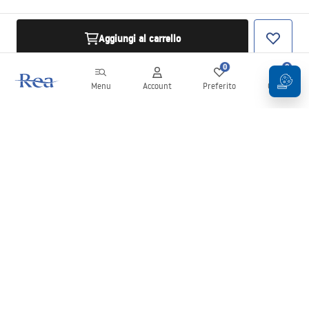
Aggiungi al carrello
0
0
Menu
Account
Preferito
Carrello
Newsletter
Rimani aggiornato su novità e promozioni!
Iscrizione
Inserendo e confermando i tuoi dati, acconsenti a ricevere la
newsletter secondo i termini stabiliti nelle
Condizioni generali
.