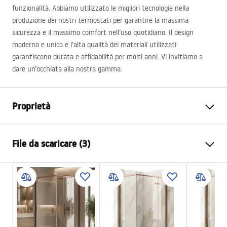
funzionalità. Abbiamo utilizzato le migliori tecnologie nella
produzione dei nostri termostati per garantire la massima
sicurezza e il massimo comfort nell’uso quotidiano. Il design
moderno e unico e l’alta qualità dei materiali utilizzati
garantiscono durata e affidabilità per molti anni. Vi invitiamo a
dare un’occhiata alla nostra gamma.
Proprietà
Colore
Cromo
File da scaricare (3)
Materiale
Ottone, ABS
Tipo di rubinetto
Monocomando
Informazioni sulla sicurezza
Metodo di installazione
Da superficie
Safety_Information_Shower_set.pdf
Regolazione dell’altezza
SÌ
Altezza min.
740
mm
Condizioni di garanzia