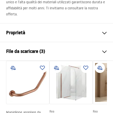
unico e l’alta qualità dei materiali utilizzati garantiscono durata e
affidabilità per molti anni. Ti invitiamo a consultare la nostra
offerta.
Proprietà
Colore
Titanio
File da scaricare (3)
Materiale
Ottone, ABS
Tipo di rubinetto
Monocomando
Informazioni sulla sicurezza
Metodo di installazione
Da superficie
Safety_Information_Shower_set.pdf
Regolazione dell’altezza
SÌ
Altezza min.
700
mm
Condizioni di garanzia
Altezza max.
1050
mm
Warranty_Terms_and_Conditions_Faucets_-_5.pdf
Bocca vasca
Sì, fissa
Regolazione della pressione
NO
Rea
Rea
Maniglione angolare da