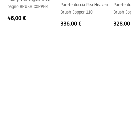
Istruzioni di montaggio
Parete doccia Rea Heaven
Parete docci
bagno BRUSH COPPER
Sistema Anti-Calc
SÌ
shower_set.pdf
Brush Copper 110
Brush Copper
Tecnologia del rivestimento
PVD
46,00 €
336,00 €
328,00 €
Distanza dei collegamenti
150
mm
Garanzia
24 mesi