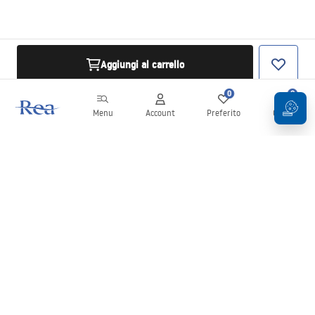
Aggiungi al carrello
0
0
Menu
Account
Preferito
Carrello
Newsletter
Rimani aggiornato su novità e promozioni!
Iscrizione