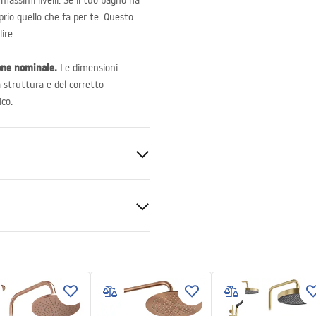
massimi livelli. Se il tuo bagno ha
oprio quello che fa per te. Questo
ire.
one nominale.
Le dimensioni
a struttura e del corretto
co.
0x80, 100x90, 110x80, 110x90,
0x80, 120x90, 120x100, 130x80,
x100, 140x80, 140x90, 140x100,
0x90, 150x100
e 6mm