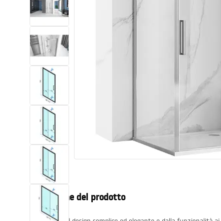
Set di vaso WC e bidet
Lavabi
Vasche da bagno e schermi vasca
Rubinetti da bagno
Set doccia
Cucina
Accessori e mobili da bagno
Descrizione del prodotto