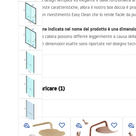
Box doccia dal design semplice ed elegante e dalla funzionalità ai 
bisogno di queste caratteristiche, allora il nostro box doccia è pr
prodotto ha un rivestimento Easy Clean che lo rende facile da pul
La dimensione indicata nel nome del prodotto è una dimensi
❗
effettive della cabina possono differire leggermente a causa dell
montaggio. Le dimensioni esatte sono riportate nel disegno tecni
Proprietà
Dimensioni (porta x parete)
100x100, 10
File da scaricare (1)
110x100, 12
130x90, 130
150x80, 15
shower manual
Colore
Cromo
shower manual.pdf
Tipo di cabina
D'angolo
Il colore del vetro
Trasparent