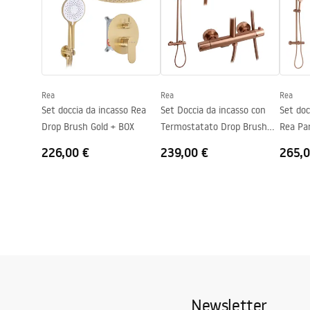
Modalità di apertura
Scorrevole
Assemblaggio
Sul pavimen
Altezza
1950
mm
Direzione della cabina
Universale
Rea
Rea
Rea
Garanzia
24 mesi
Set doccia da incasso Rea
Set Doccia da incasso con
Set do
Rivestimento Easy Clean
Si
Drop Brush Gold + BOX
Termostatato Drop Brush
Rea Pa
Copper
Copper
226,00 €
239,00 €
265,0
Newsletter