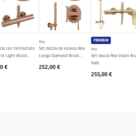
to o piatto doccia
PREMIUM
Rea
ccia con termostato
Set doccia da incasso Rea
Rea
rot Light Brush
Lungo Diamond Brush
Set doccia Rea Vision Br
Copper + BOX
Gold
0 €
252,00 €
255,00 €