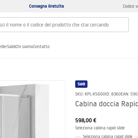
Consegna Gratuita
Codice s
ller
Saldi
Chi siamo
Contatto
Saldi
SKU
:
KPL-K5600
ID
:
8360
EAN
:
590
Cabina doccia Rapi
598,00 €
Seleziona cabina rapid slide
Seleziona cabina rapid slide