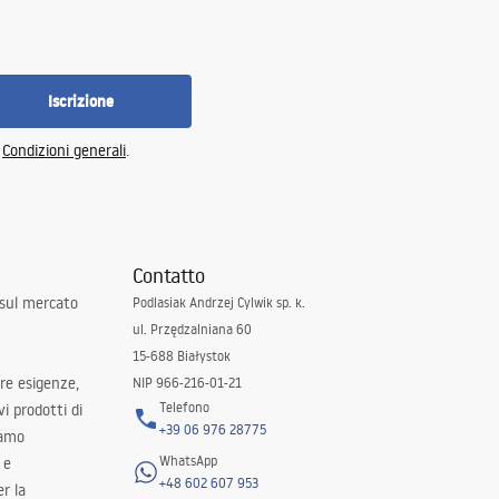
Iscrizione
e
Condizioni generali
.
Contatto
 sul mercato
Podlasiak Andrzej Cylwik sp. k.
ul. Przędzalniana 60
15-688 Białystok
tre esigenze,
NIP 966-216-01-21
Telefono
i prodotti di
+39 06 976 28775
iamo
WhatsApp
 e
+48 602 607 953
er la