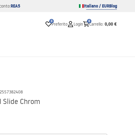
REA5
Italiano / EUR
Blog
conto:
0
0
0,00 €
Preferito
Login
Carrello
:
2557382408
d Slide Chrom