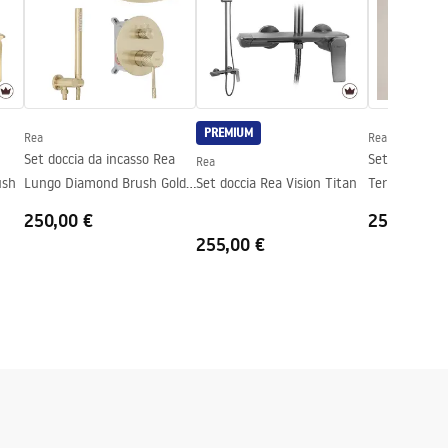
PREMIUM
Rea
Rea
Set doccia da incasso Rea
Set Doccia da
Rea
ush
Lungo Diamond Brush Gold
Set doccia Rea Vision Titan
Termostatat
+ BOX
Gold
250,00 €
252,00 €
255,00 €