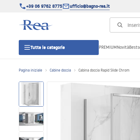
+39 06 9762 8775
ufficio@bagno-rea.it
PREMIUM
Novità
Bestse
Tutte le categorie
Pagina iniziale
Cabine doccia
Cabina doccia Rapid Slide Chrom
Cabine doccia
Porte doccia
Piatti doccia da bagno
Canaline di scarico