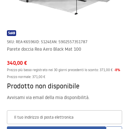
Saldi
SKU
:
REA-K6596
ID
:
5124
EAN
:
5902557351787
Parete doccia Rea Aero Black Mat 100
340,00 €
-
8
%
Prezzo più basso registrato nei 30 giorni precedenti lo sconto:
371,00 €
Prezzo normale
:
371,00 €
Prodotto non disponibile
Avvisami via email della mia disponibilità.
Il tuo indirizzo di posta elettronica