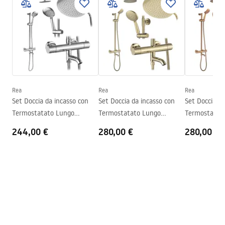
Colore
Nero opaco
Tipo di cabina
Walk-in
Il colore del vetro
Trasparente 8mm
Serie
Aero
Altezza
1950
mm
Rea
Rea
Rea
Direzione della cabina
Universale
Set Doccia da incasso con
Set Doccia da incasso con
Set Doccia da
Garanzia
24 mesi
Termostatato Lungo
Termostatato Lungo
Termostatat
Diamond Chrome
Diamond Gold
Diamond Cop
244,00 €
280,00 €
280,00 €