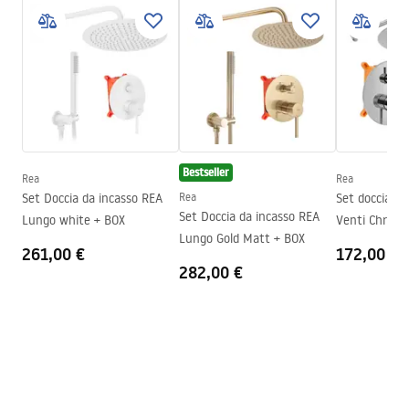
Dimensioni (porta x parete)
90
Colore
Nero opaco
Tipo di cabina
Walk-in
Il colore del vetro
Trasparente 8mm
Serie
Bler
Direzione della cabina
Universale
Bestseller
Rea
Rea
Garanzia
24 mesi
Set Doccia da incasso REA
Rea
Set doccia da
Set Doccia da incasso REA
Lungo white + BOX
Lungo Gold Matt + BOX
261,00 €
172,00 €
282,00 €