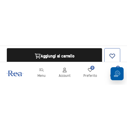
Aggiungi al carrello
0
0
Menu
Account
Preferito
Carrello
Newsletter
Rimani aggiornato su novità e promozioni!