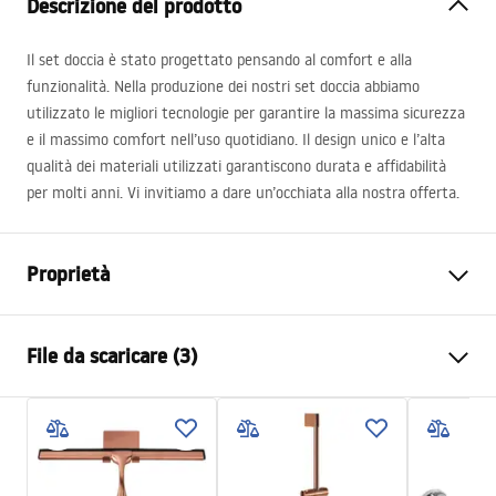
Descrizione del prodotto
Il set doccia è stato progettato pensando al comfort e alla
funzionalità. Nella produzione dei nostri set doccia abbiamo
utilizzato le migliori tecnologie per garantire la massima sicurezza
e il massimo comfort nell’uso quotidiano. Il design unico e l’alta
qualità dei materiali utilizzati garantiscono durata e affidabilità
per molti anni. Vi invitiamo a dare un’occhiata alla nostra offerta.
Proprietà
Colore
Cromo
File da scaricare (3)
Materiale
Ottone, ABS
Tipo di rubinetto
Monocomando
Informazioni sulla sicurezza
Metodo di installazione
Da superficie
Safety_Information_Shower_set.pdf
Regolazione dell’altezza
NO