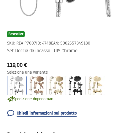
Bestseller
SKU
:
REA-P7007
ID
:
4748
EAN
:
5902557349180
Set Doccia da incasso LUIS Chrome
119,00 €
Seleziona una variante
Spedizione dopodomani.
Chiedi informazioni sul prodotto