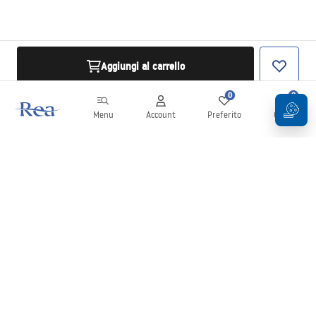
Aggiungi al carrello
0
0
Menu
Account
Preferito
Carrello
Newsletter
Rimani aggiornato su novità e promozioni!
Iscrizione