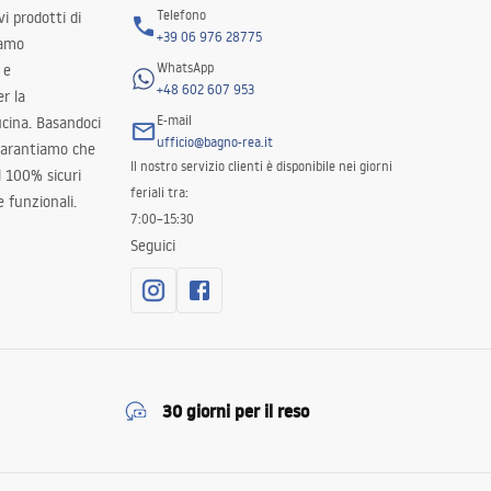
Telefono
i prodotti di
+39 06 976 28775
iamo
WhatsApp
 e
+48 602 607 953
er la
E-mail
ucina. Basandoci
ufficio@bagno-rea.it
 garantiamo che
Il nostro servizio clienti è disponibile nei giorni
al 100% sicuri
feriali tra:
 funzionali.
7:00–15:30
Seguici
30 giorni per il reso