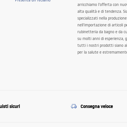
Presenta un reclamo
arricchiamo l’offerta con nuov
alta qualità e di tendenza. S
specializzati nella produzione
nell’importazione di articoli p
rubinetteria da bagno e da c
su molti anni di esperienza,
tutti i nostri prodotti siano 
per la salute e estremamente
isti sicuri
Consegna veloce