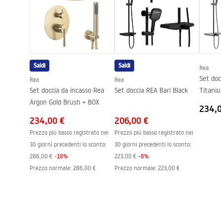
Assemblaggio
Sul pavimen
Altezza
2000
mm
Direzione della cabina
Sinistro o d
Garanzia
24 mesi
Saldi
Saldi
Rea
Rivestimento Easy Clean
Sì, su un la
Set doc
Rea
Rea
Set doccia da incasso Rea
Set doccia REA Bari Black
Titani
Argon Gold Brush + BOX
234,
234,00 €
206,00 €
Prezzo più basso registrato nei
Prezzo più basso registrato nei
30 giorni precedenti lo sconto:
30 giorni precedenti lo sconto:
286,00 €
-
18
%
223,00 €
-
8
%
Prezzo normale
:
286,00 €
Prezzo normale
:
223,00 €