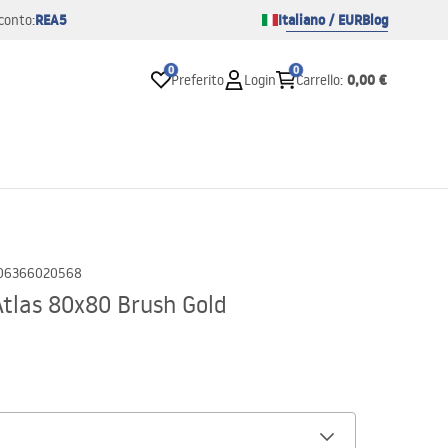
REA5
Italiano / EUR
Blog
conto:
0
0
0,00 €
Preferito
Login
Carrello
:
06366020568
Atlas 80x80 Brush Gold