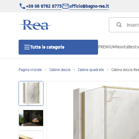
+39 06 9762 8775
ufficio@bagno-rea.it
PREMIUM
Novità
Bestse
Tutte le categorie
Pagina iniziale
Cabine doccia
Cabine quadrate
Cabina doccia Re
Cabine doccia
Porte doccia
Piatti doccia da bagno
Canaline di scarico