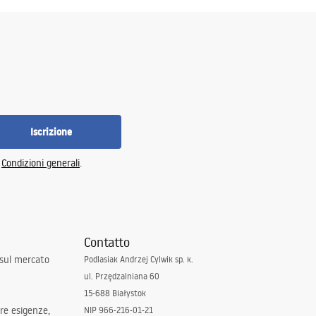
Iscrizione
e
Condizioni generali
.
Contatto
 sul mercato
Podlasiak Andrzej Cylwik sp. k.
ul. Przędzalniana 60
15-688 Białystok
tre esigenze,
NIP 966-216-01-21