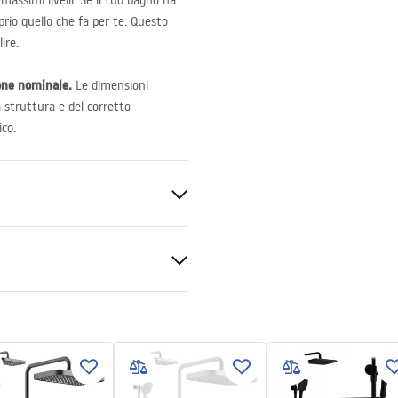
massimi livelli. Se il tuo bagno ha
oprio quello che fa per te. Questo
ire.
one nominale.
Le dimensioni
a struttura e del corretto
co.
ato
e 6mm