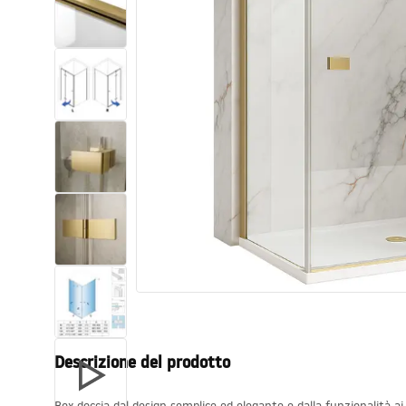
Set di vaso WC e bidet
Lavabi
Vasche da bagno e schermi vasca
Rubinetti da bagno
Set doccia
Cucina
Accessori e mobili da bagno
Descrizione del prodotto