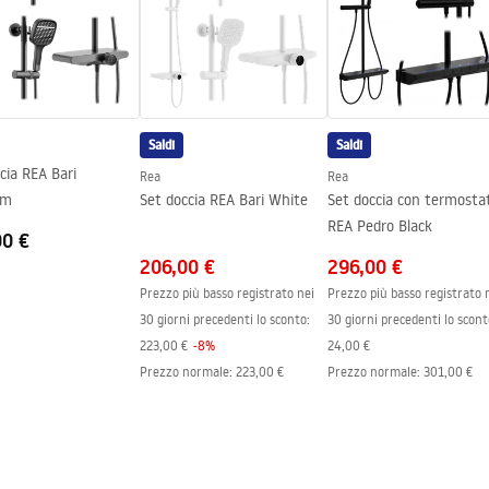
to o piatto doccia
estro
Saldi
Saldi
to del vetro
cia REA Bari
Rea
Rea
um
Set doccia REA Bari White
Set doccia con termosta
REA Pedro Black
00 €
206,00 €
296,00 €
Prezzo più basso registrato nei
Prezzo più basso registrato 
30 giorni precedenti lo sconto:
30 giorni precedenti lo scont
223,00 €
-
8
%
24,00 €
Prezzo normale
:
223,00 €
Prezzo normale
:
301,00 €