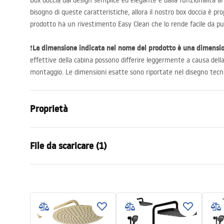
Box doccia dal design semplice ed elegante e dalla funzionalità ai 
bisogno di queste caratteristiche, allora il nostro box doccia è pr
prodotto ha un rivestimento Easy Clean che lo rende facile da pul
La dimensione indicata nel nome del prodotto è una dimensi
❗
effettive della cabina possono differire leggermente a causa dell
montaggio. Le dimensioni esatte sono riportate nel disegno tecni
Proprietà
Dimensioni (porta x parete)
80x80
File da scaricare (1)
Colore
Oro spazzol
Tipo di cabina
D'angolo
Warunki bezpieczeństwa
Il colore del vetro
Trasparent
WARUNKI BEZPIECZENSTWA KABINY DRZWI PARAWANY.pdf
Modalità di apertura
Inclinabile
Serie
Atlas