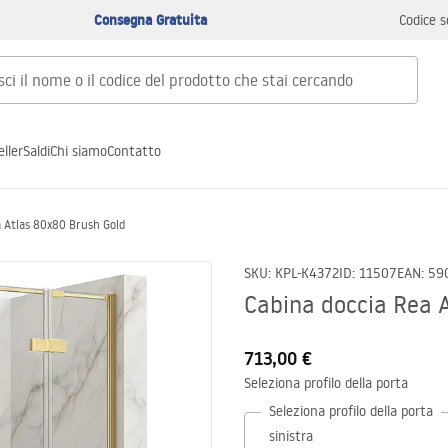
Consegna Gratuita
Codice s
ller
Saldi
Chi siamo
Contatto
a Atlas 80x80 Brush Gold
SKU
:
KPL-K4372
ID
:
11507
EAN
:
59
Cabina doccia Rea 
713,00 €
Seleziona profilo della porta
Seleziona profilo della porta