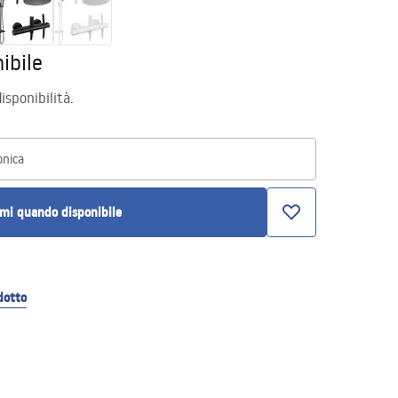
ibile
isponibilità.
onica
mi quando disponibile
dotto