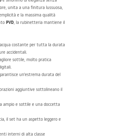
o
è sinonimo di eleganza senza
ore, unita a una finitura lussuosa,
emplicità e la massima qualità
PVD
ento
, la rubinetteria mantiene il
acqua costante per tutta la durata
re accidentali.
gliore sottile, molto pratica
gitali.
 garantisce un’estrema durata del
orazioni aggiuntive sottolineano il
ia ampio e sottile e una doccetta
ia, il set ha un aspetto leggero e
nti interni di alta classe