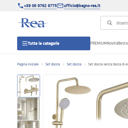
+39 06 9762 8775
ufficio@bagno-rea.it
PREMIUM
Novità
Bestse
Tutte le categorie
Pagina iniziale
Set doccia
Set doccia
Set doccia senza bocca di
Cabine doccia
Porte doccia
Piatti doccia da bagno
Canaline di scarico