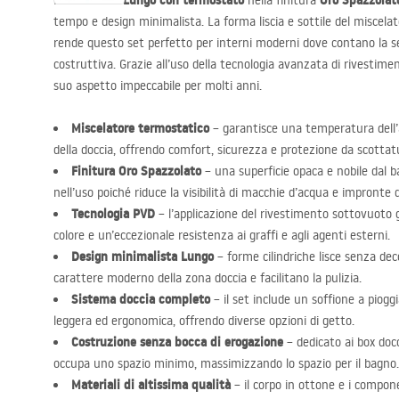
set doccia Lungo con termostato
Oro Spazzolat
Il
nella finitura
tempo e design minimalista. La forma liscia e sottile del miscelat
rende questo set perfetto per interni moderni dove contano la s
costruttiva. Grazie all’uso della tecnologia avanzata di rivestim
suo aspetto impeccabile per molti anni.
Miscelatore termostatico
– garantisce una temperatura dell’
della doccia, offrendo comfort, sicurezza e protezione da scottatu
Finitura Oro Spazzolato
– una superficie opaca e nobile dal ba
nell’uso poiché riduce la visibilità di macchie d’acqua e impronte di
Tecnologia
PVD
– l’applicazione del rivestimento sottovuoto
colore e un’eccezionale resistenza ai graffi e agli agenti esterni.
Design minimalista Lungo
– forme cilindriche lisce senza dec
carattere moderno della zona doccia e facilitano la pulizia.
Sistema doccia completo
– il set include un soffione a piogg
leggera ed ergonomica, offrendo diverse opzioni di getto.
Costruzione senza bocca di erogazione
– dedicato ai box docc
occupa uno spazio minimo, massimizzando lo spazio per il bagno.
Materiali di altissima qualità
– il corpo in ottone e i compone