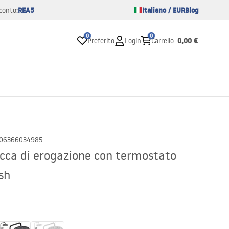
REA5
Italiano / EUR
Blog
conto:
0
0
0,00 €
Preferito
Login
Carrello
:
06366034985
occa di erogazione con termostato
sh