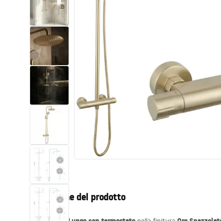
Set di vaso WC e bidet
Lavabi
Vasche da bagno e schermi vasca
Rubinetti da bagno
Set doccia
Cucina
Accessori e mobili da bagno
Descrizione del prodotto