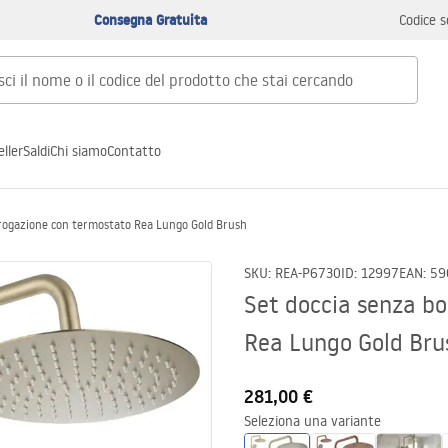
Consegna Gratuita
Codice s
ller
Saldi
Chi siamo
Contatto
 erogazione con termostato Rea Lungo Gold Brush
SKU
:
REA-P6730
ID
:
12997
EAN
:
59
Set doccia senza b
Rea Lungo Gold Bru
281,00 €
Seleziona una variante