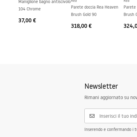
Rea
Rea
Maniglione bagno antiscivolo
Tecnologia del rivestimento
PVD
Parete doccia Rea Heaven
Parete
104 Chrome
Distanza dei collegamenti
150
mm
Brush Gold 90
Brush 
37,00 €
Modello
LUNGO
318,00 €
324,
Garanzia
24 mesi
Newsletter
Rimani aggiornato su nov
Inserendo e confermando i tuo