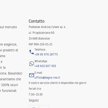
Contatto
 sul mercato
Podlasiak Andrzej Cylwik sp. k.
ul. Przędzalniana 60
15-688 Białystok
tre esigenze,
NIP 966-216-01-21
Telefono
i prodotti di
+39 06 976 28775
iamo
WhatsApp
 e
+48 602 607 953
er la
E-mail
ucina. Basandoci
ufficio@bagno-rea.it
 garantiamo che
Il nostro servizio clienti è disponibile nei giorni
al 100% sicuri
feriali tra:
 funzionali.
7:00–15:30
Seguici