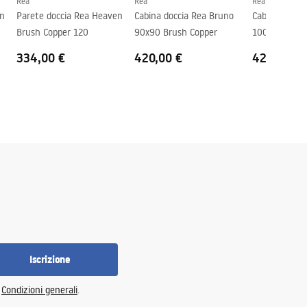
Rea
Rea
Rea
en
Parete doccia Rea Heaven
Cabina doccia Rea Bruno
Cabina docci
Brush Copper 120
90x90 Brush Copper
100x80 Brus
334,00 €
420,00 €
428,00 €
Iscrizione
e
Condizioni generali
.