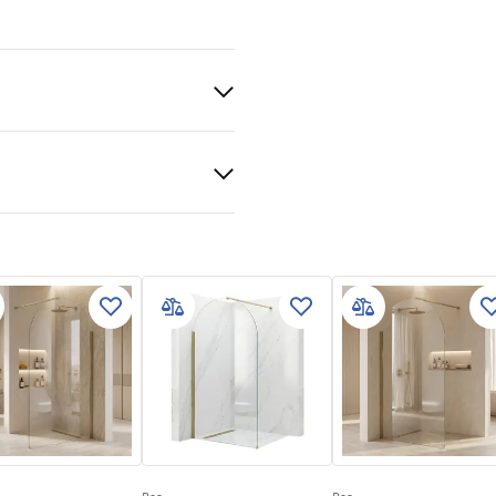
ato
ca
zioni di garanzia
e
nty_Terms_and_Conditions_
s_-_5.pdf
gnacja
nacja.pdf