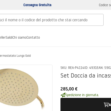
Consegna Gratuita
Codice s
ller
Saldi
Chi siamo
Contatto
 Termostatato Lungo Gold
SKU
:
REA-P4114
ID
:
4931
EAN
:
590
Set Doccia da inca
285,00 €
Spedizione in giornata.
A