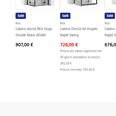
Regolazione della pressione
SÌ
Sistema Anti-Calc
SÌ
Saldi
Saldi
Saldi
Tecnologia del rivestimento
PVD
Rea
Rea
Rea
Distanza dei collegamenti
150
mm
Cabina doccia REA Hugo
Cabina Doccia Ad Angolo
Cabina
Garanzia
24 mesi
Double Black 80x80
Rapid Swing
Rapid S
807,00 €
726,00 €
676,0
Prezzo più basso registrato nei
30 giorni precedenti lo sconto:
591,00 €
Prezzo normale
:
765,00 €