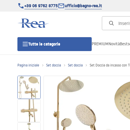
+39 06 9762 8775
ufficio@bagno-rea.it
PREMIUM
Novità
Bestse
Tutte le categorie
Pagina iniziale
Set doccia
Set doccia
Set Doccia da incasso con
Cabine doccia
Porte doccia
Piatti doccia da bagno
Canaline di scarico