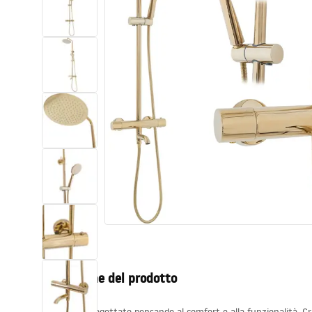
Set di vaso WC e bidet
Lavabi
Vasche da bagno e schermi vasca
Rubinetti da bagno
Set doccia
Cucina
Accessori e mobili da bagno
Descrizione del prodotto