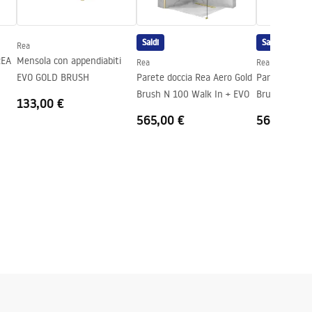
Saldi
Saldi
Rea
REA
Mensola con appendiabiti
Rea
Rea
EVO GOLD BRUSH
Parete doccia Rea Aero Gold
Parete doccia
Brush N 100 Walk In + EVO
Brush N 90 W
133,00 €
565,00 €
560,00 €