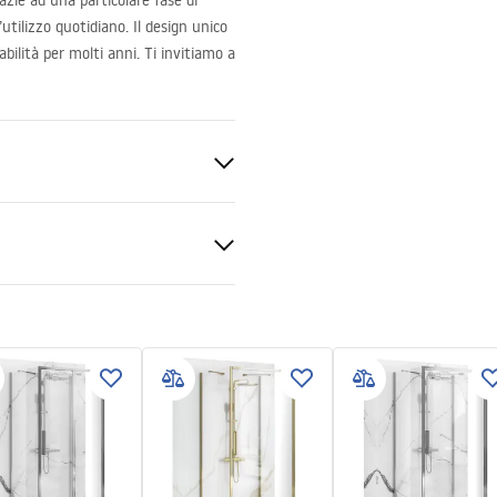
azie ad una particolare fase di
utilizzo quotidiano. Il design unico
abilità per molti anni. Ti invitiamo a
ca
zioni di garanzia
e
nty_Terms_and_Conditions_
s_-_5.pdf
le