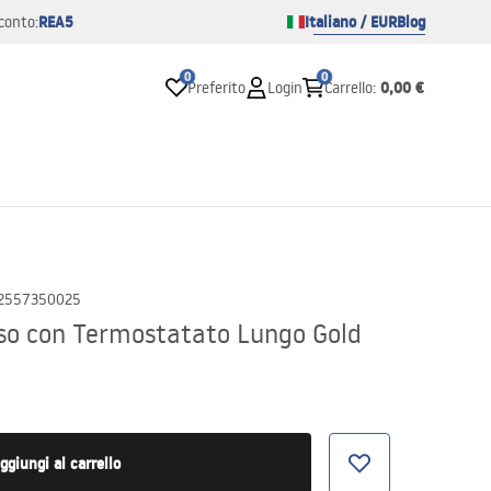
REA5
Italiano / EUR
Blog
conto:
0
0
0,00 €
Preferito
Login
Carrello
:
2557350025
sso con Termostatato Lungo Gold
ggiungi al carrello