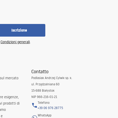
Iscrizione
e
Condizioni generali
.
Contatto
 sul mercato
Podlasiak Andrzej Cylwik sp. k.
ul. Przędzalniana 60
15-688 Białystok
tre esigenze,
NIP 966-216-01-21
Telefono
i prodotti di
+39 06 976 28775
iamo
WhatsApp
 e