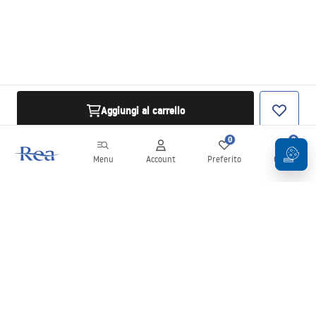
Aggiungi al carrello
0
0
Menu
Account
Preferito
Carrello
Newsletter
Rimani aggiornato su novità e promozioni!