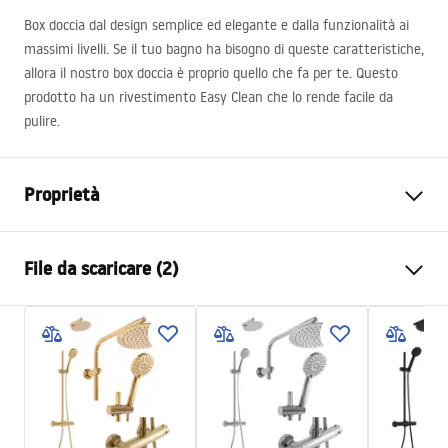
Box doccia dal design semplice ed elegante e dalla funzionalità ai
massimi livelli. Se il tuo bagno ha bisogno di queste caratteristiche,
allora il nostro box doccia è proprio quello che fa per te. Questo
prodotto ha un rivestimento Easy Clean che lo rende facile da
pulire.
Proprietà
Dimensioni (porta x parete)
120x100
File da scaricare (2)
Colore
Cromo
Tipo di cabina
D'angolo
Warunki bezpieczeństwa
Il colore del vetro
Trasparente 6mm
WARUNKI BEZPIECZENSTWA KABINY DRZWI
Modalità di apertura
Inclinabile
PARAWANY.pdf
Serie
Atlas
Assemblaggio
Sul pavimento o piatto doccia