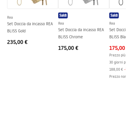
Instrukcja montażu
Altezza
2000
mm
Instrukcja montażu kabiny Atlas.pdf
Saldi
Saldi
Direzione della cabina
Sinistro o destro
Rea
Set Doccia da incasso REA
Rea
Rea
Garanzia
24 mesi
Set Doccia da incasso REA
Set Doccia d
BLISS Gold
Rivestimento Easy Clean
Sì, su un lato del vetro
BLISS Chrome
BLISS Black
235,00 €
175,00 €
175,00 €
Prezzo più bass
30 giorni prece
188,00 €
-
7
%
Prezzo normal