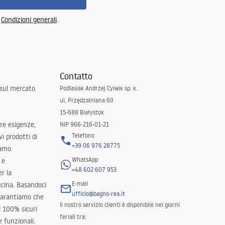
e
Condizioni generali
.
Contatto
 sul mercato
Podlasiak Andrzej Cylwik sp. k.
ul. Przędzalniana 60
15-688 Białystok
tre esigenze,
NIP 966-216-01-21
Telefono
i prodotti di
+39 06 976 28775
iamo
WhatsApp
 e
+48 602 607 953
er la
E-mail
ucina. Basandoci
ufficio@bagno-rea.it
 garantiamo che
Il nostro servizio clienti è disponibile nei giorni
al 100% sicuri
feriali tra:
 funzionali.