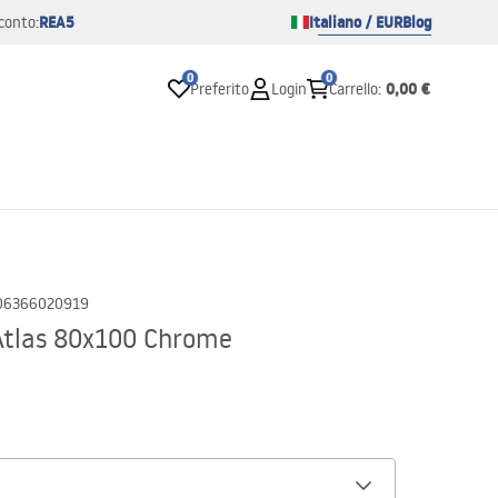
REA5
Italiano / EUR
Blog
conto:
0
0
0,00 €
Preferito
Login
Carrello
:
06366020919
Atlas 80x100 Chrome