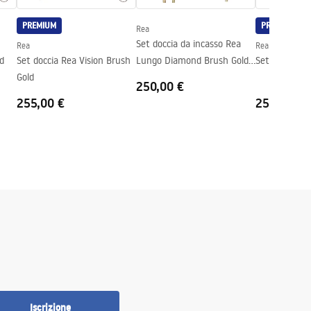
PREMIUM
PREMIUM
Rea
Set doccia da incasso Rea
Rea
Rea
ld
Set doccia Rea Vision Brush
Lungo Diamond Brush Gold
Set doccia Re
Gold
+ BOX
250,00 €
255,00 €
255,00 €
Iscrizione