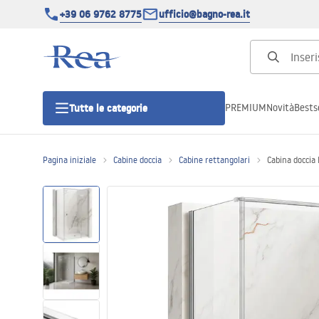
+39 06 9762 8775
ufficio@bagno-rea.it
PREMIUM
Novità
Bestse
Tutte le categorie
Pagina iniziale
Cabine doccia
Cabine rettangolari
Cabina doccia
Cabine doccia
Porte doccia
Piatti doccia da bagno
Canaline di scarico