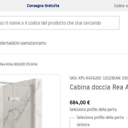
Consegna Gratuita
Codice s
ller
Saldi
Chi siamo
Contatto
 Rea Atlas 80x100 Chrome
SKU
:
KPL-K4562
ID
:
11523
EAN
:
59
Cabina doccia Rea 
684,00 €
Seleziona profilo della porta
Seleziona profilo della porta