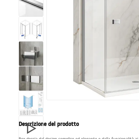
Set di vaso WC e bidet
Lavabi
Vasche da bagno e schermi vasca
Rubinetti da bagno
Set doccia
Cucina
Accessori e mobili da bagno
Descrizione del prodotto