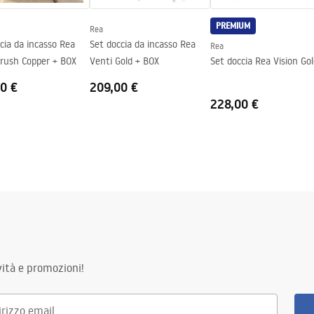
PREMIUM
Rea
to del vetro
cia da incasso Rea
Set doccia da incasso Rea
Rea
Brush Copper + BOX
Venti Gold + BOX
Set doccia Rea Vision Go
0 €
209,00 €
228,00 €
ità e promozioni!