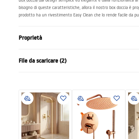
Box doccia dal design semplice ed elegante e dalla funzionalità ai 
bisogno di queste caratteristiche, allora il nostro box doccia è pr
prodotto ha un rivestimento Easy Clean che lo rende facile da pul
Proprietà
Dimensioni (porta x parete)
80x100
File da scaricare (2)
Colore
Cromo
Tipo di cabina
D'angolo
Warunki bezpieczeństwa
Instr
Il colore del vetro
Trasparent
WARUNKI BEZPIECZENSTWA
Instru
Modalità di apertura
Inclinabile
KABINY DRZWI PARAWANY.pdf
Atlas.
Serie
Atlas
Assemblaggio
Sul pavimen
Altezza
2000
mm
Direzione della cabina
Sinistro o d