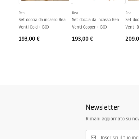
Garanzia
24 mesi
Rea
Rea
Rea
Rivestimento Easy Clean
Sì, su un la
Set doccia da incasso Rea
Set doccia da incasso Rea
Set doc
Venti Gold + BOX
Venti Copper + BOX
Venti 
193,00 €
193,00 €
209,0
Newsletter
Rimani aggiornato su nov