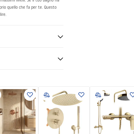
massimi livelli. Se il tuo bagno ha
oprio quello che fa per te. Questo
ire.
ukcja montażu
e 6mm
kcja montażu kabiny
pdf
to o piatto doccia
estro