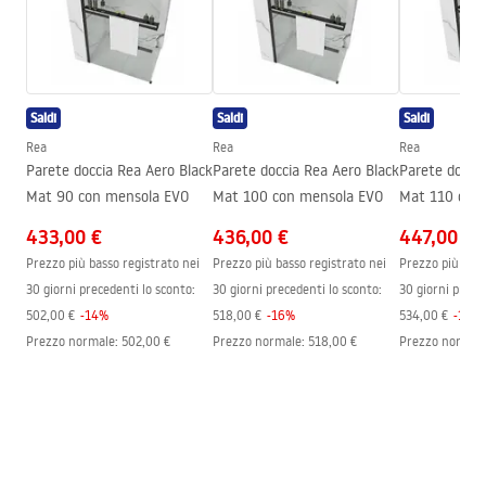
Altezza min.
880
mm
Condizioni di garanzia
Altezza max.
1200
mm
Warranty_Terms_and_Conditions_Faucets_-_5.pdf
Bocca vasca
No
Saldi
Saldi
Saldi
Regolazione della pressione
SÌ
Istruzioni di montaggio
Rea
Rea
Rea
Sistema Anti-Calc
SÌ
shower_set.pdf
Parete doccia Rea Aero Black
Parete doccia Rea Aero Black
Parete doccia
Tecnologia del rivestimento
PVD
Mat 90 con mensola EVO
Mat 100 con mensola EVO
Mat 110 con
Distanza dei collegamenti
150
mm
433,00 €
Pielęgnacja
436,00 €
447,00 €
Garanzia
24 mesi
Pielegnacja.pdf
Prezzo più basso registrato nei
Prezzo più basso registrato nei
Prezzo più bass
30 giorni precedenti lo sconto:
30 giorni precedenti lo sconto:
30 giorni prece
502,00 €
-
14
%
518,00 €
-
16
%
534,00 €
-
16
%
Prezzo normale
:
502,00 €
Prezzo normale
:
518,00 €
Prezzo normal