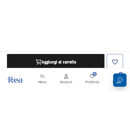
Aggiungi al carrello
0
0
Menu
Account
Preferito
Carrello
Newsletter
Rimani aggiornato su novità e promozioni!