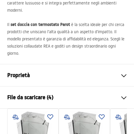
carattere lussuoso e si integra perfettamente negli ambienti
moderni.
set doccia con termostato Parot
Il
è la scelta ideale per chi cerca
prodotti che uniscano l’alta qualità a un aspetto d’impatto. Il
modello presentato è garanzia di affidabilità ed eleganza. Scegli le
soluzioni collaudate
REA
e goditi un design straordinario ogni
giorno.
Proprietà
Colore
Oro spazzolato
File da scaricare (4)
Materiale
Ottone, ABS
Tipo di rubinetto
Termostatica
Informazioni sulla sicurezza
Metodo di installazione
Da superficie
Safety_Information_Shower_set.pdf
Regolazione dell’altezza
SÌ