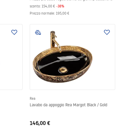
sconto:
154,00 €
-
38
%
Prezzo normale
:
195,00 €
Rea
Lavabo da appoggio Rea Margot Black / Gold
146,00 €