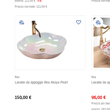
sconto:
111,00 €
-
4
%
Prezzo norma
Prezzo normale
:
111,00 €
Rea
Rea
Lavabo da appoggio Rea Akoya Pearl
Lavabo da a
150,00 €
96,00 €
Prezzo più bas
sconto:
165,00