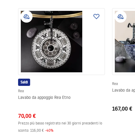
Saldi
Rea
Lavabo da ap
Rea
Lavabo da appoggio Rea Etno
167,00 €
70,00 €
Prezzo più basso registrato nei 30 giorni precedenti lo
sconto:
116,00 €
-
40
%