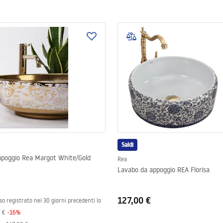
Saldi
ppoggio Rea Margot White/Gold
Rea
Lavabo da appoggio REA Florisa
127,00 €
so registrato nei 30 giorni precedenti lo
 €
-
16
%