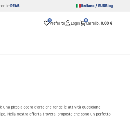
REA5
Italiano / EUR
Blog
conto:
0
0
0,00 €
Preferito
Login
Carrello
:
è una piccola opera d’arte che rende le attività quotidiane
olpo. Nella nostra offerta troverai proposte che sono un perfetto