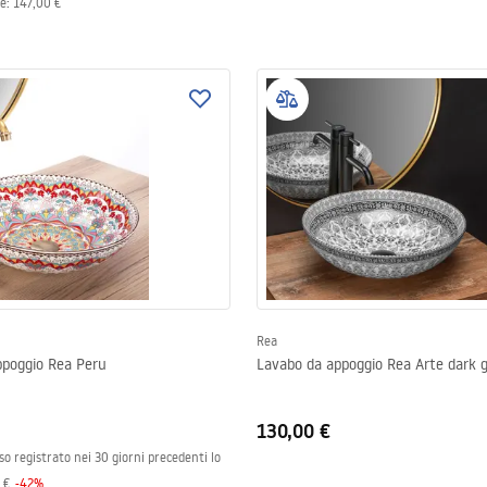
le
:
147,00 €
Rea
ppoggio Rea Peru
Lavabo da appoggio Rea Arte dark 
130,00 €
so registrato nei 30 giorni precedenti lo
 €
-
42
%