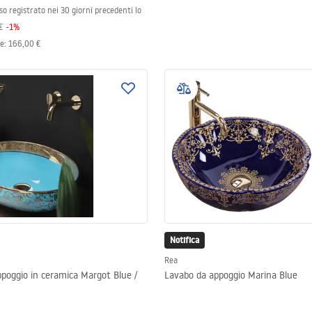
so registrato nei 30 giorni precedenti lo
€
-
1
%
le
:
166,00 €
Notifica
Rea
poggio in ceramica Margot Blue /
Lavabo da appoggio Marina Blue