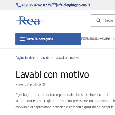
+39 06 9762 8775
ufficio@bagno-rea.it
PREMIUM
Novità
Bestse
Tutte le categorie
Pagina iniziale
Lavabi
Lavabi con motivo
Cabine doccia
Lavabi con motivo
Porte doccia
Numero di prodotti: 28
Piatti doccia da bagno
Ogni bagno merita un tocco personale che sottolinei il carattere 
straordinarie. I dettagli stampati con precisione introducono nel
Canaline di scarico
connubio di espressione artistica e comodità quotidiana. Scoprile 