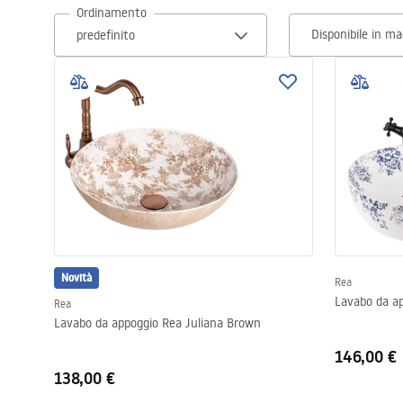
Ordinamento
Set di vaso WC e bidet
Disponibile in m
Lavabi
Vasche da bagno e schermi vasca
Rubinetti da bagno
Set doccia
Novità
Cucina
Rea
Lavabo da a
Rea
Lavabo da appoggio Rea Juliana Brown
Accessori e mobili da bagno
146,00 €
138,00 €