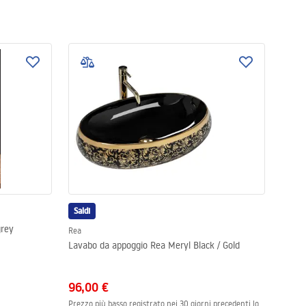
Saldi
grey
Rea
Lavabo da appoggio Rea Meryl Black / Gold
96,00 €
Prezzo più basso registrato nei 30 giorni precedenti lo