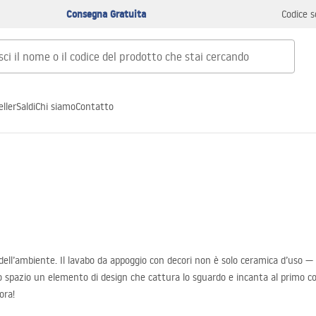
Consegna Gratuita
Codice s
ller
Saldi
Chi siamo
Contatto
dell’ambiente. Il lavabo da appoggio con decori non è solo ceramica d’uso — 
lo spazio un elemento di design che cattura lo sguardo e incanta al primo c
ora!