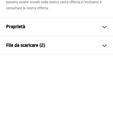
possono essere trovati nella nostra vasta offerta,Vi invitiamo a
consultare la nostra offerta.
Proprietà
Metodo di installazione
Da appoggio
File da scaricare (2)
Materiale
Ceramica sanitaria
Colore
Motivo
Istruzioni di montaggio
Finitura
Lucido
Basin.pdf
Lunghezza
425
mm
Larghezza
425
mm
Condizioni di garanzia
Altezza
150
mm
Warranty_Terms_and_Conditions_Basins_-_5.pdf
Profondità
125
mm
Forma
Rotondo
Foro rubinetto
NO