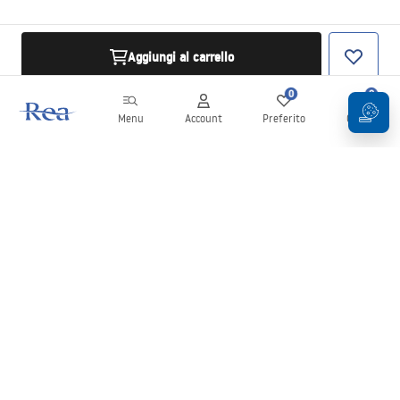
Aggiungi al carrello
0
0
Menu
Account
Preferito
Carrello
Newsletter
Rimani aggiornato su novità e promozioni!
Iscrizione
Inserendo e confermando i tuoi dati, acconsenti a ricevere la