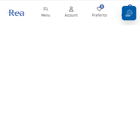
0
0
Menu
Account
Preferito
Carrello
Newsletter
Rimani aggiornato su novità e promozioni!
Iscrizione
Inserendo e confermando i tuoi dati, acconsenti a ricevere la
newsletter secondo i termini stabiliti nelle
Condizioni generali
.