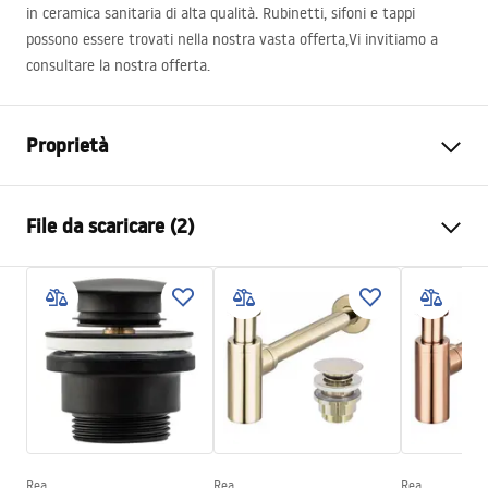
in ceramica sanitaria di alta qualità. Rubinetti, sifoni e tappi
possono essere trovati nella nostra vasta offerta,Vi invitiamo a
consultare la nostra offerta.
Proprietà
Metodo di installazione
Da appoggio
File da scaricare (2)
Materiale
Ceramica sanitaria
Colore
Rame
Istruzioni di montaggio
Finitura
Spazzolato
Basin.pdf
Lunghezza
550
mm
Larghezza
380
mm
Condizioni di garanzia
Altezza
130
mm
Warranty_Terms_and_Conditions_Basins_-_5.pdf
Profondità
110
mm
Forma
Ovale
Rea
Rea
Rea