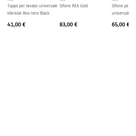
Tappo per lavabo universale
Sifone REA Gold
Sifone per lav
Foro rubinetto
NO
klik-klak Rea nero Black
universale Ro
Foro troppopieno
NO
41,00 €
83,00 €
65,00 €