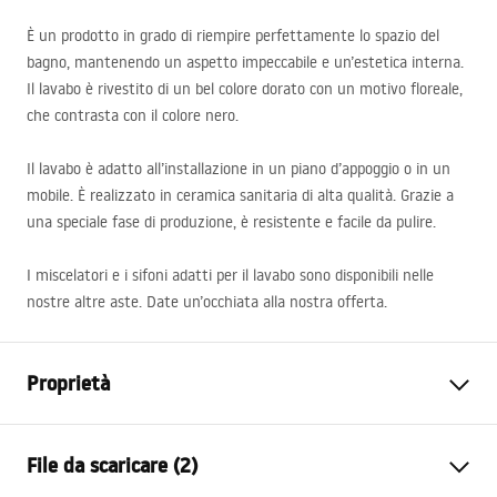
È un prodotto in grado di riempire perfettamente lo spazio del
bagno, mantenendo un aspetto impeccabile e un’estetica interna.
Il lavabo è rivestito di un bel colore dorato con un motivo floreale,
che contrasta con il colore nero.
Il lavabo è adatto all’installazione in un piano d’appoggio o in un
mobile. È realizzato in ceramica sanitaria di alta qualità. Grazie a
una speciale fase di produzione, è resistente e facile da pulire.
I miscelatori e i sifoni adatti per il lavabo sono disponibili nelle
nostre altre aste. Date un’occhiata alla nostra offerta.
Proprietà
Metodo di installazione
Da appoggio
File da scaricare (2)
Materiale
Ceramica sanitaria