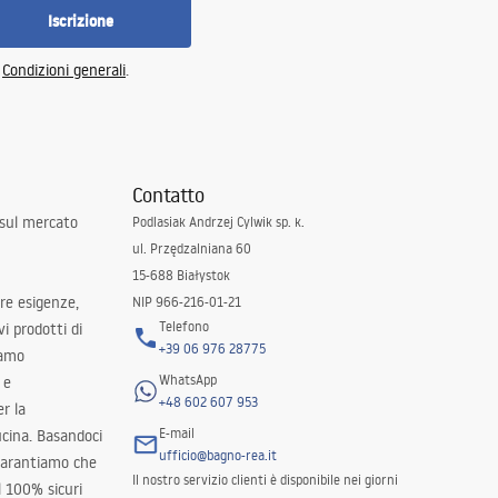
Iscrizione
e
Condizioni generali
.
Contatto
 sul mercato
Podlasiak Andrzej Cylwik sp. k.
ul. Przędzalniana 60
15-688 Białystok
tre esigenze,
NIP 966-216-01-21
Telefono
i prodotti di
+39 06 976 28775
iamo
WhatsApp
 e
+48 602 607 953
er la
E-mail
ucina. Basandoci
ufficio@bagno-rea.it
 garantiamo che
Il nostro servizio clienti è disponibile nei giorni
al 100% sicuri