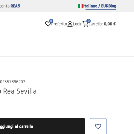
REA5
Italiano / EUR
Blog
conto:
0
0
0,00 €
Preferito
Login
Carrello
:
02557396207
 Rea Sevilla
ggiungi al carrello