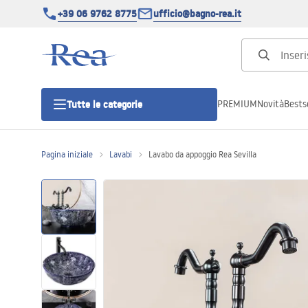
+39 06 9762 8775
ufficio@bagno-rea.it
PREMIUM
Novità
Bestse
Tutte le categorie
Pagina iniziale
Lavabi
Lavabo da appoggio Rea Sevilla
Cabine doccia
Porte doccia
Piatti doccia da bagno
Canaline di scarico