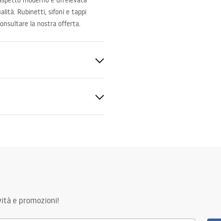
 aspetto moderno e un’elevata
alità. Rubinetti, sifoni e tappi
onsultare la nostra offerta.
nitaria
zioni di garanzia
nty_Terms_and_Conditions_
_-_5.pdf
ità e promozioni!