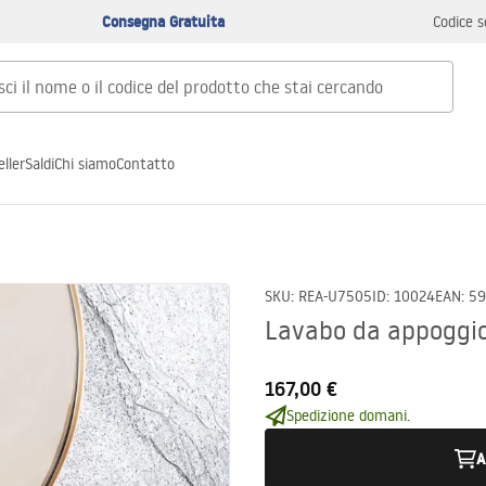
Consegna Gratuita
Codice s
ller
Saldi
Chi siamo
Contatto
SKU
:
REA-U7505
ID
:
10024
EAN
:
59
Lavabo da appoggio
167,00 €
Spedizione domani.
A