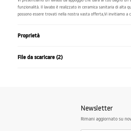
Vi presentiamo un lavabo da appoggio che darà al tuo bagno un
funzionalità. Il lavabo è realizzato in ceramica sanitaria di alta qu
possono essere trovati nella nostra vasta offerta,Vi invitiamo a c
Proprietà
Metodo di installazione
Da appoggio
File da scaricare (2)
Materiale
Ceramica sa
Colore
Motivo
Condi
Finitura
Lucido
Istruzioni di montaggio
Warra
Basin.pdf
Lunghezza
425
mm
Basins
Larghezza
425
mm
Newsletter
Altezza
150
mm
Profondità
125
mm
Rimani aggiornato su nov
Forma
Rotondo