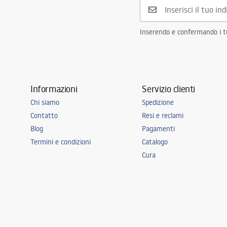
Foro rubinetto
NO
Foro troppopieno
NO
Inserendo e confermando i tuo
Informazioni
Servizio clienti
Chi siamo
Spedizione
Contatto
Resi e reclami
Blog
Pagamenti
Termini e condizioni
Catalogo
Cura