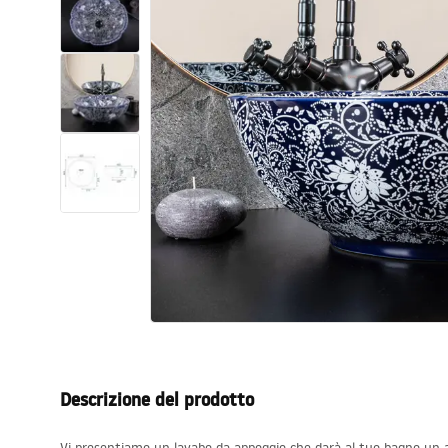
Set di vaso WC e bidet
Lavabi
Vasche da bagno e schermi vasca
Rubinetti da bagno
Set doccia
Cucina
Accessori e mobili da bagno
Descrizione del prodotto