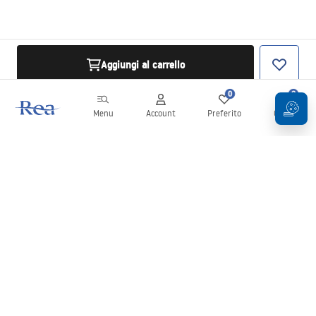
Aggiungi al carrello
0
0
Menu
Account
Preferito
Carrello
Newsletter
Rimani aggiornato su novità e promozioni!
Iscrizione