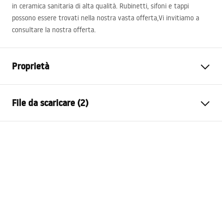
in ceramica sanitaria di alta qualità. Rubinetti, sifoni e tappi
possono essere trovati nella nostra vasta offerta,Vi invitiamo a
consultare la nostra offerta.
Proprietà
Metodo di installazione
Da appoggio
File da scaricare (2)
Materiale
Ceramica sanitaria
Colore
Motivo
Istruzioni di montaggio
Finitura
Lucido
Basin.pdf
Lunghezza
425
mm
Larghezza
425
mm
Condizioni di garanzia
Altezza
150
mm
Warranty_Terms_and_Conditions_Basins_-_5.pdf
Profondità
125
mm
Forma
Rotondo