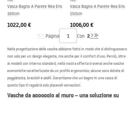
Vasca Bagno A Parete Rea Eris
Vasca Bagno A Parete Rea Eris
160cm
150cm
1022,00 €
1006,00 €
2
Pagina
Con
Nella progettazione delle vasche abbiamo fatto in modo che si distinguessero
non solo per un design elegante, ma anche per il comfort d’uso. Perciò, oltre
ai modelli con interno standard, nella nostra offerta troverai anche vasche
economiche caratterizzate da un profilo ergonomico; alcune sono dotate di
poggiatesta, braccioli e sedili. Garantiamo che un bagno in una vasca di
questo tipo ti regalerà solo piacevoli sensazioni.
Vasche da appoggio al muro – una soluzione su
misura per il
XXI
secolo
Le vasche freestanding da parete e i piatti doccia presentano numerosi
vantaggi. A differenza dei modelli tradizionali non richiedono rifiniture come
piastrellature o rivestimenti protettivi. Prima dell’installazione è sufficiente