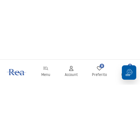
0
0
Menu
Account
Preferito
Carrello
Newsletter
Rimani aggiornato su novità e promozioni!