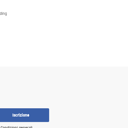
ding
Iscrizione
e
Condizioni generali
.