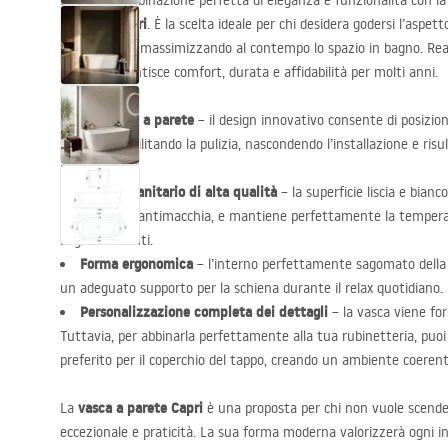
Scopri la combinazione perfetta di eleganza e funzionalità con l
a parete Capri
. È la scelta ideale per chi desidera godersi l’aspet
freestanding massimizzando al contempo lo spazio in bagno. Reali
qualità, garantisce comfort, durata e affidabilità per molti anni.
Struttura a parete
– il design innovativo consente di posizio
la parete, facilitando la pulizia, nascondendo l’installazione e ri
piccoli.
Acrilico sanitario di alta qualità
– la superficie liscia e bia
antigraffio e antimacchia, e mantiene perfettamente la tempera
bagni rilassanti.
Forma ergonomica
– l’interno perfettamente sagomato della 
un adeguato supporto per la schiena durante il relax quotidiano.
Personalizzazione completa dei dettagli
– la vasca viene for
Tuttavia, per abbinarla perfettamente alla tua rubinetteria, puoi sc
preferito per il coperchio del tappo, creando un ambiente coerent
vasca a parete Capri
La
è una proposta per chi non vuole scend
eccezionale e praticità. La sua forma moderna valorizzerà ogni int