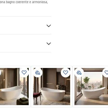
 zona bagno coerente e armoniosa,
mazioni sulla sicurezza
KI_BEZPIECZENSTWA_WAN