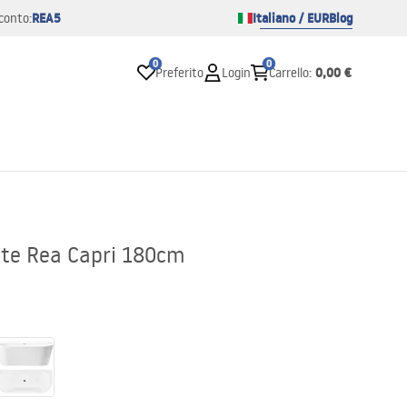
REA5
Italiano / EUR
Blog
conto:
0
0
0,00 €
Preferito
Login
Carrello
:
te Rea Capri 180cm