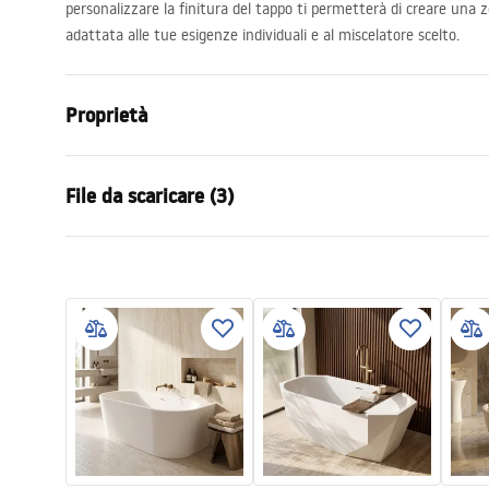
personalizzare la finitura del tappo ti permetterà di creare una
adattata alle tue esigenze individuali e al miscelatore scelto.
Proprietà
Tipo di vasca bagno
a parete
File da scaricare (3)
Colore
Bianco
Materiale
Acrilico
Manual
Infor
Lunghezza
1795
mm
Instrukcja_wanien_przy__ciennych
WARUN
Larghezza
760
mm
.pdf
NY.pdf
Altezza
580
mm
Lato di installazione
Universale
Condizioni di garanzia
Piletta e sifone inclusi
SÌ
Warranty_Terms_and_Conditions_
Bathtubs.pdf
Garanzia
24 mesi