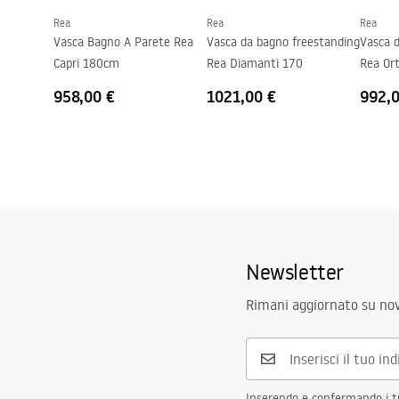
Rea
Rea
Rea
Vasca Bagno A Parete Rea
Vasca da bagno freestanding
Vasca 
Capri 180cm
Rea Diamanti 170
Rea Or
958,00 €
1021,00 €
992,
Newsletter
Rimani aggiornato su nov
Inserendo e confermando i tuo