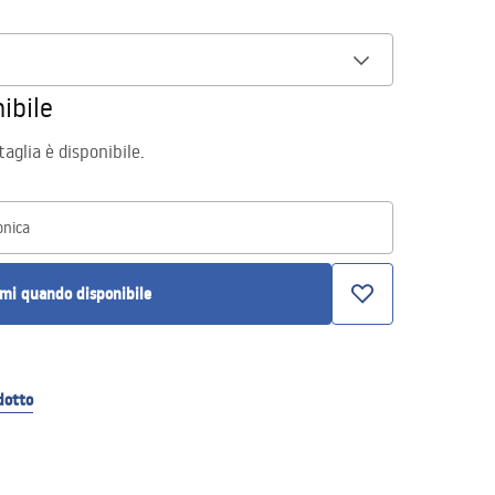
ibile
aglia è disponibile.
onica
mi quando disponibile
dotto