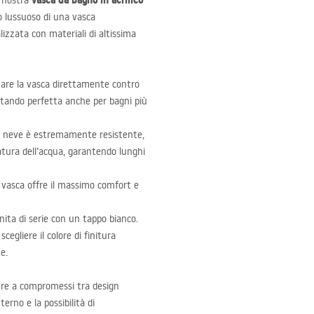
vasca da bagno in acrilico
a nostra
to lussuoso di una vasca
zzata con materiali di altissima
nare la vasca direttamente contro
sultando perfetta anche per bagni più
nco neve è estremamente resistente,
tura dell’acqua, garantendo lunghi
vasca offre il massimo comfort e
nita di serie con un tappo bianco.
egliere il colore di finitura
e.
ere a compromessi tra design
erno e la possibilità di