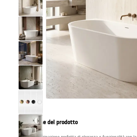
Set di vaso WC e bidet
Lavabi
Vasche da bagno e schermi vasca
Rubinetti da bagno
Set doccia
Cucina
Accessori e mobili da bagno
Descrizione del prodotto