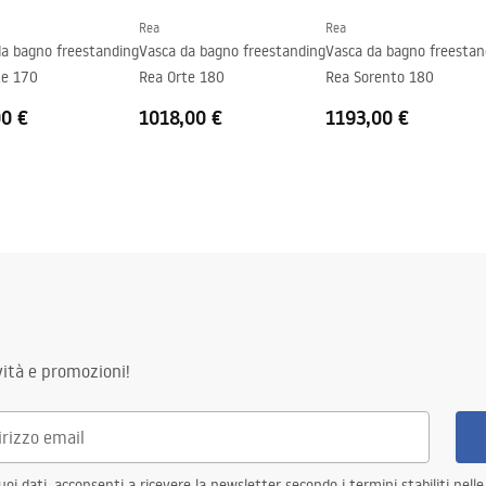
Rea
Rea
da bagno freestanding
Vasca da bagno freestanding
Vasca da bagno freestan
te 170
Rea Orte 180
Rea Sorento 180
00 €
1018,00 €
1193,00 €
ità e promozioni!
i dati, acconsenti a ricevere la newsletter secondo i termini stabiliti nell