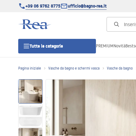
+39 06 9762 8775
ufficio@bagno-rea.it
PREMIUM
Novità
Bestse
Tutte le categorie
Pagina iniziale
Vasche da bagno e schermi vasca
Vasche da bagno
Cabine doccia
Porte doccia
Piatti doccia da bagno
Canaline di scarico