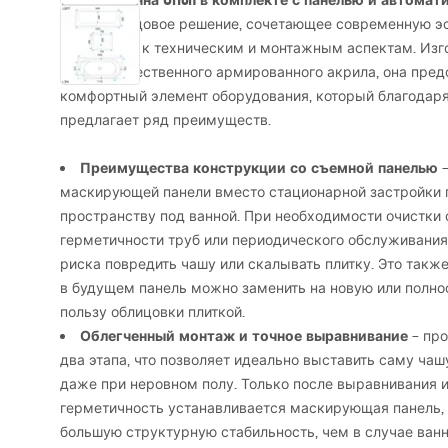
Угловая ванна Orion в комплекте с панелью и автом
— это передовое решение, сочетающее современную э
вниманием к техническим и монтажным аспектам. Изго
высококачественного армированного акрила, она пред
комфортный элемент оборудования, который благодаря
предлагает ряд преимуществ.
Преимущества конструкции со съемной панелью
–
маскирующей панели вместо стационарной застройки г
пространству под ванной. При необходимости очистки 
герметичности труб или периодического обслуживания
риска повредить чашу или скалывать плитку. Это такж
в будущем панель можно заменить на новую или полнос
пользу облицовки плиткой.
Облегченный монтаж и точное выравнивание
– про
два этапа, что позволяет идеально выставить саму чаш
даже при неровном полу. Только после выравнивания 
герметичность устанавливается маскирующая панель, 
большую структурную стабильность, чем в случае ванн