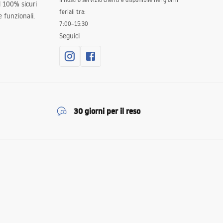
al 100% sicuri
feriali tra:
 funzionali.
7:00–15:30
Seguici
30 giorni per il reso