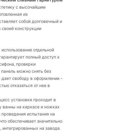
атическим сливным гарнитуром
стетику с высочайшим
товленная из
ставляет собой долговечный и
 своей конструкции
 использование отдельной
арантирует полный доступ к
сифона, проверки
 панель можно снять без
е дает свободу в оформлении –
тью отказаться от нее в
цесс установки проходит в
у ванны на каркасе и ножках
и проведения испытания на
что обеспечивает значительно
, интегрированных на заводе.