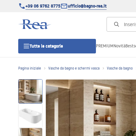
+39 06 9762 8775
ufficio@bagno-rea.it
PREMIUM
Novità
Bestse
Tutte le categorie
Pagina iniziale
Vasche da bagno e schermi vasca
Vasche da bagno
Cabine doccia
Porte doccia
Piatti doccia da bagno
Canaline di scarico