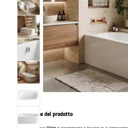
Set di vaso WC e bidet
Lavabi
Vasche da bagno e schermi vasca
Rubinetti da bagno
Set doccia
Cucina
Accessori e mobili da bagno
Descrizione del prodotto