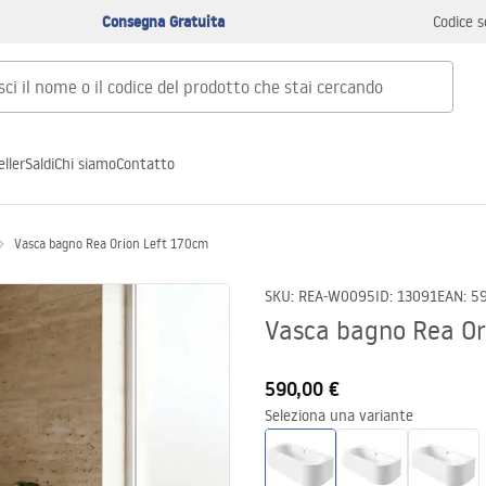
Consegna Gratuita
Codice s
ller
Saldi
Chi siamo
Contatto
Vasca bagno Rea Orion Left 170cm
SKU
:
REA-W0095
ID
:
13091
EAN
:
5
Vasca bagno Rea Or
590,00 €
Seleziona una variante