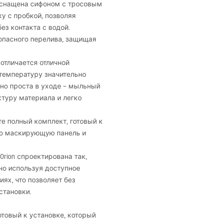
оснащена сифоном с тросовым
у с пробкой, позволяя
ез контакта с водой.
опасного перелива, защищая
отличается отличной
 температуру значительно
но проста в уходе – мыльный
ктуру материала и легко
те полный комплект, готовый к
ую маскирующую панель и
Orion спроектирована так,
но используя доступное
иях, что позволяет без
становки.
отовый к установке, который