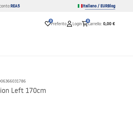
REA5
Italiano / EUR
Blog
conto:
0
0
0,00 €
Preferito
Login
Carrello
:
906366031786
ion Left 170cm