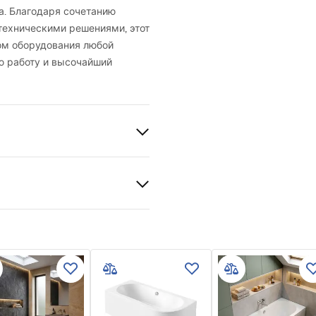
а. Благодаря сочетанию
ехническими решениями, этот
ом оборудования любой
ю работу и высочайший
zioni di garanzia
nty_Terms_and_Conditions_
bs.pdf
zioni di montaggio