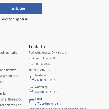
Iscrizione
e
Condizioni generali
.
Contatto
 sul mercato
Podlasiak Andrzej Cylwik sp. k.
ul. Przędzalniana 60
15-688 Białystok
tre esigenze,
NIP 966-216-01-21
Telefono
i prodotti di
+39 06 976 28775
iamo
WhatsApp
 e
+48 602 607 953
er la
E-mail
ucina. Basandoci
ufficio@bagno-rea.it
 garantiamo che
Il nostro servizio clienti è disponibile nei giorni