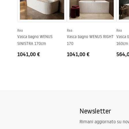
Piletta e sifone inclusi
SÌ
Orion_160_170.pdf
Orion
Garanzia
24 mesi
Rea
Rea
Rea
Vasca bagno WENUS
Vasca bagno WENUS RIGHT
Vasca 
SINISTRA 170cm
170
160cm
1041,00 €
1041,00 €
564,
Newsletter
Rimani aggiornato su nov