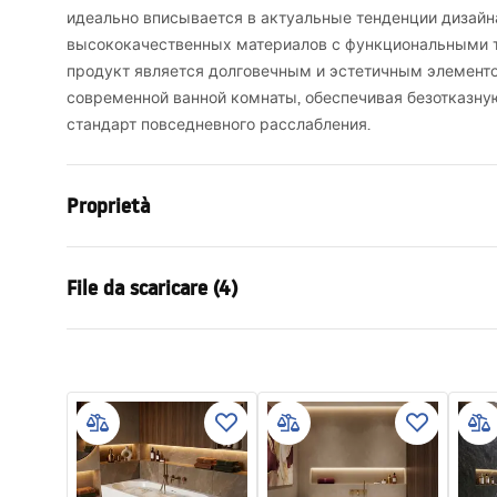
идеально вписывается в актуальные тенденции дизайн
высококачественных материалов с функциональными т
продукт является долговечным и эстетичным элемент
современной ванной комнаты, обеспечивая безотказну
стандарт повседневного расслабления.
Proprietà
Tipo di vasca bagno
d'angolo
File da scaricare (4)
Colore
Bianco
Materiale
Acrilico
Informazioni sulla sicurezza
Condi
Lunghezza
1695
mm
WARUNKI_BEZPIECZENSTWA_WAN
Warra
Larghezza
750
mm
NY.pdf
Bathtu
Altezza
560
mm
Lato di installazione
Sinistra
Istruzioni di montaggio
Istru