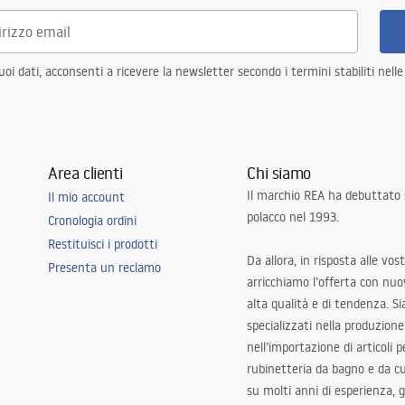
i dati, acconsenti a ricevere la newsletter secondo i termini stabiliti nell
Area clienti
Chi siamo
Il marchio REA ha debuttato
Il mio account
polacco nel 1993.
Cronologia ordini
Restituisci i prodotti
Da allora, in risposta alle vos
Presenta un reclamo
arricchiamo l’offerta con nuov
alta qualità e di tendenza. S
specializzati nella produzione
nell’importazione di articoli p
rubinetteria da bagno e da c
su molti anni di esperienza,