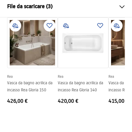
Tipo di vasca bagno
Da incasso
File da scaricare (3)
Colore
Bianco
Materiale
Acrilico
Informazioni sulla sicurezza
Lunghezza
1200
mm
WARUNKI_BEZPIECZENSTWA_WANNY.pdf
Larghezza
700
mm
Altezza
560
mm
Condizioni di garanzia
Lato di installazione
Universale
Warranty_Terms_and_Conditions_Bathtubs.pdf
Piletta e sifone inclusi
SÌ
Garanzia
24 mesi
Rea
Rea
Rea
Istruzioni di montaggio
Vasca da bagno acrilica da
Vasca da bagno acrilica da
Vasca da bagn
Orion_160_170.pdf
incasso Rea Gloria 150
incasso Rea Gloria 140
incasso Rea G
426,00 €
420,00 €
415,00 €