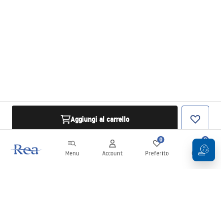
Aggiungi al carrello
0
0
Menu
Account
Preferito
Carrello
Newsletter
Rimani aggiornato su novità e promozioni!