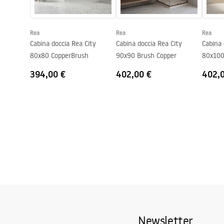
Regolazione della pressione
SÌ
Sistema Anti-Calc
SÌ
Rea
Rea
Rea
Tecnologia del rivestimento
PVD
Cabina doccia Rea City
Cabina doccia Rea City
Cabina 
Distanza dei collegamenti
150
mm
80x80 CopperBrush
90x90 Brush Copper
80x100
Garanzia
24 mesi
394,00 €
402,00 €
402,
Newsletter