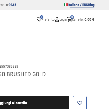
REA5
Italiano / EUR
Blog
conto:
0
0
0,00 €
Preferito
Login
Carrello
:
2557385829
RSO BRUSHED GOLD
ggiungi al carrello