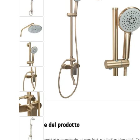
Set di vaso WC e bidet
Lavabi
Vasche da bagno e schermi vasca
Rubinetti da bagno
Set doccia
Cucina
Accessori e mobili da bagno
Descrizione del prodotto