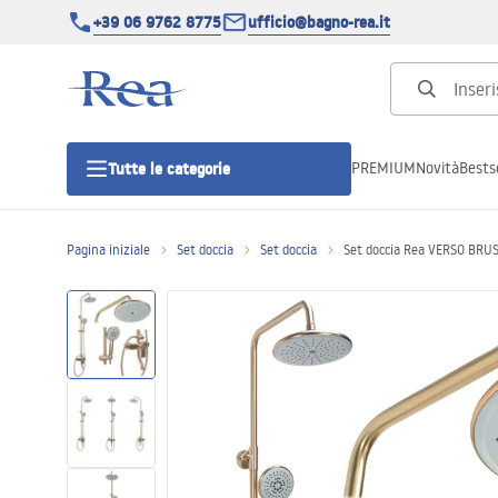
+39 06 9762 8775
ufficio@bagno-rea.it
PREMIUM
Novità
Bestse
Tutte le categorie
Pagina iniziale
Set doccia
Set doccia
Set doccia Rea VERSO BR
Cabine doccia
Porte doccia
Piatti doccia da bagno
Canaline di scarico