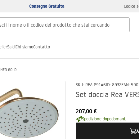
Consegna Gratuita
Codice s
ller
Saldi
Chi siamo
Contatto
USHED GOLD
SKU
:
REA-P9146
ID
:
8932
EAN
:
590
Set doccia Rea VE
207,00 €
Spedizione dopodomani.
A