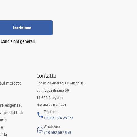
Iscrizione
e
Condizioni generali
.
Contatto
 sul mercato
Podlasiak Andrzej Cylwik sp. k.
ul. Przędzalniana 60
15-688 Białystok
tre esigenze,
NIP 966-216-01-21
Telefono
i prodotti di
+39 06 976 28775
iamo
WhatsApp
 e
+48 602 607 953
er la