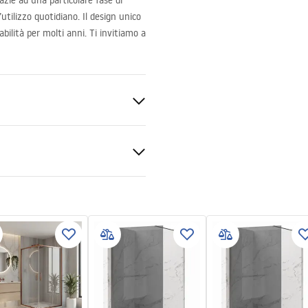
azie ad una particolare fase di
utilizzo quotidiano. Il design unico
abilità per molti anni. Ti invitiamo a
ato
do
zioni di garanzia
e
nty_Terms_and_Conditions_
s_-_5.pdf
le