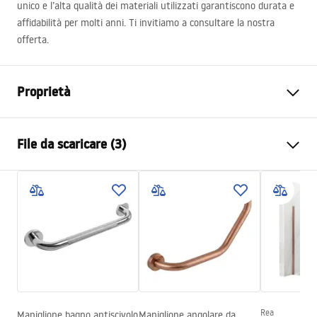
unico e l’alta qualità dei materiali utilizzati garantiscono durata e
affidabilità per molti anni. Ti invitiamo a consultare la nostra
offerta.
Proprietà
Colore
Acciaio spazzolato
File da scaricare (3)
Materiale
Ottone, ABS
Tipo di rubinetto
Monocomando
Informazioni sulla sicurezza
Metodo di installazione
Da superficie
Safety_Information_Shower_set.pdf
Regolazione dell’altezza
SÌ
Altezza min.
825
mm
Condizioni di garanzia
Altezza max.
1145
mm
Warranty_Terms_and_Conditions_Faucets_-_5.pdf
Bocca vasca
Sì, fissa
Regolazione della pressione
NO
Rea
Maniglione bagno antiscivolo
Maniglione angolare da