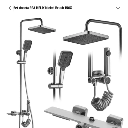
Set doccia REA HELIX Nickel Brush INOX