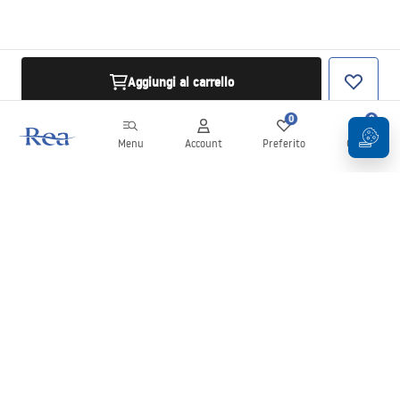
Aggiungi al carrello
0
0
Menu
Account
Preferito
Carrello
Newsletter
Rimani aggiornato su novità e promozioni!
Iscrizione