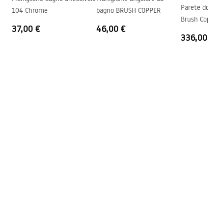
Istruzioni di montaggio
Parete docci
104 Chrome
bagno BRUSH COPPER
Sistema Anti-Calc
SÌ
shower_set.pdf
Brush Copper
Tecnologia del rivestimento
PVD
37,00 €
46,00 €
336,00 €
Distanza dei collegamenti
150
mm
Garanzia
24 mesi